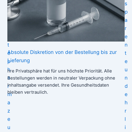
n
s
t
p
i
a
e
r
r
e
t
n
Absolute Diskretion von der Bestellung bis zur
e
t
Lieferung
p
e
h
u
hre Privatsphäre hat für uns höchste Priorität. Alle
a
n
Bestellungen werden in neutraler Verpackung ohne
Inhaltsangabe versendet. Ihre Gesundheitsdaten
r
d
bleiben vertraulich.
m
e
a
h
z
r
e
l
u
i