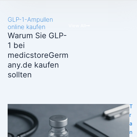
GLP-1-Ampullen
View All
online kaufen
Warum Sie GLP-
1 bei
medicstoreGerm
any.de kaufen
sollten
G
T
a
r
r
a
a
n