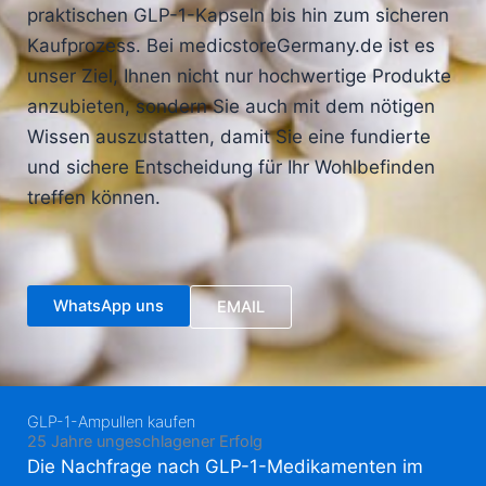
praktischen GLP-1-Kapseln bis hin zum sicheren
Kaufprozess. Bei medicstoreGermany.de ist es
unser Ziel, Ihnen nicht nur hochwertige Produkte
anzubieten, sondern Sie auch mit dem nötigen
Wissen auszustatten, damit Sie eine fundierte
und sichere Entscheidung für Ihr Wohlbefinden
treffen können.
WhatsApp uns
EMAIL
GLP-1-Ampullen kaufen
25 Jahre ungeschlagener Erfolg
Die Nachfrage nach GLP-1-Medikamenten im