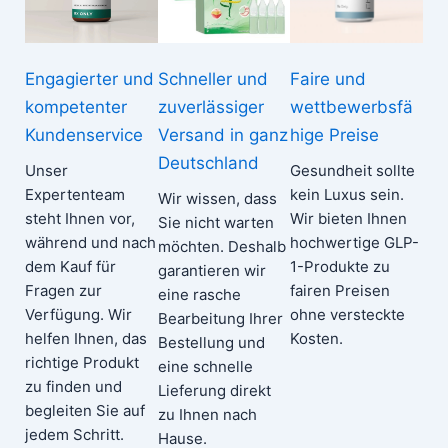
Engagierter und
Schneller und
Faire und
kompetenter
zuverlässiger
wettbewerbsfä
Kundenservice
Versand in ganz
hige Preise
Deutschland
Unser
Gesundheit sollte
Expertenteam
kein Luxus sein.
Wir wissen, dass
steht Ihnen vor,
Wir bieten Ihnen
Sie nicht warten
während und nach
hochwertige GLP-
möchten. Deshalb
dem Kauf für
1-Produkte zu
garantieren wir
Fragen zur
fairen Preisen
eine rasche
Verfügung. Wir
ohne versteckte
Bearbeitung Ihrer
helfen Ihnen, das
Kosten.
Bestellung und
richtige Produkt
eine schnelle
zu finden und
Lieferung direkt
begleiten Sie auf
zu Ihnen nach
jedem Schritt.
Hause.