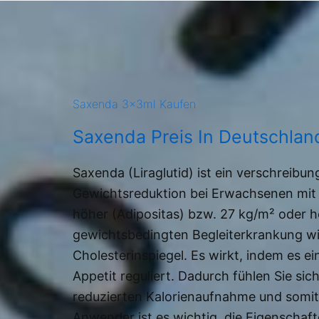
Saxenda 3x3ml Kaufen
Saxenda Preis In Deutschlan
Saxenda (Liraglutid) ist ein verschreibu
Gewichtsreduktion bei Erwachsenen mit
höher (Adipositas) bzw. 27 kg/m² oder 
gewichtsbedingten Begleiterkrankung w
Cholesterinspiegel. Es wirkt, indem es 
Appetit reguliert. Dadurch fühlen Sie sic
reduzierten Kalorienaufnahme und somit 
Anwender ist es wichtig, die Eigenschaf