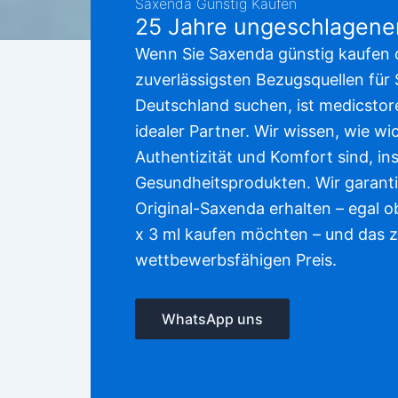
Saxenda Günstig Kaufen
25 Jahre ungeschlagener
Wenn Sie Saxenda günstig kaufen 
zuverlässigsten Bezugsquellen für
Deutschland suchen, ist medicstor
idealer Partner. Wir wissen, wie wi
Authentizität und Komfort sind, in
Gesundheitsprodukten. Wir garanti
Original-Saxenda erhalten – egal o
x 3 ml kaufen möchten – und das 
wettbewerbsfähigen Preis.
WhatsApp uns