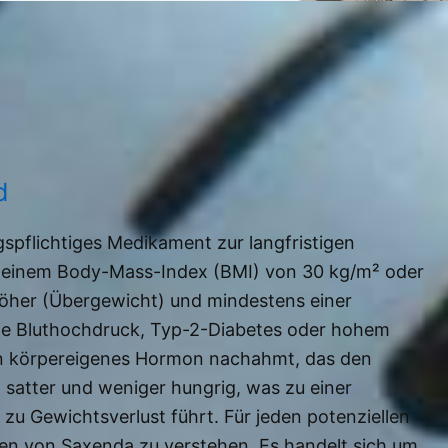
d
ngspflichtiges Medikament zur langfristigen
 einem Body-Mass-Index (BMI) von 30 kg/m² oder
höher (Übergewicht) und mindestens einer
ie Bluthochdruck, Typ-2-Diabetes oder hohem
ein körpereigenes Hormon nachahmt, das den
h satter und weniger hungrig, was zu einer
zu Gewichtsverlust führt. Für jeden potenziellen
ten von Saxenda zu verstehen. Es handelt sich um