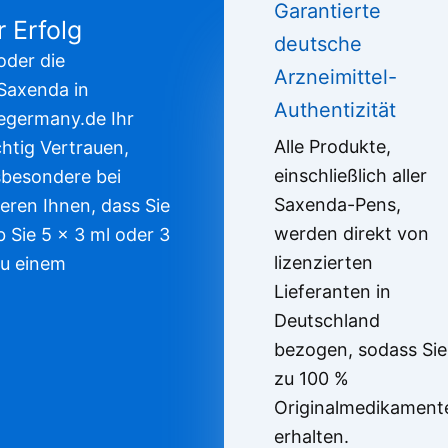
Garantierte
 Erfolg
deutsche
oder die
Arzneimittel-
 Saxenda in
Authentizität
egermany.de Ihr
Alle Produkte,
chtig Vertrauen,
einschließlich aller
sbesondere bei
Saxenda-Pens,
eren Ihnen, dass Sie
werden direkt von
b Sie 5 x 3 ml oder 3
lizenzierten
zu einem
Lieferanten in
Deutschland
bezogen, sodass Sie
zu 100 %
Originalmedikament
erhalten.