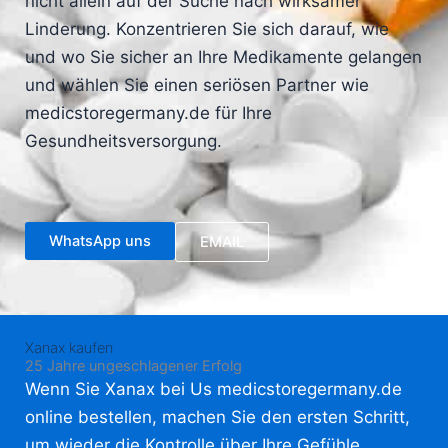
nicht allein auf der Suche nach wirksamer
Linderung. Konzentrieren Sie sich darauf, wie
und wo Sie sicher an Ihre Medikamente gelangen
und wählen Sie einen seriösen Partner wie
medicstoregermany.de für Ihre
Gesundheitsversorgung.
WhatsApp uns
EMAIL
Xanax kaufen
25 Jahre ungeschlagener Erfolg
Wenn Sie Xanax bei Us medicstoregermany.de
online bestellen, machen Sie den ersten Schritt,
um wieder die Kontrolle über Ihre Gefühle,