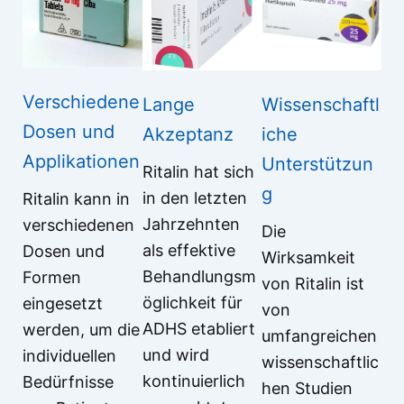
Verschiedene
Lange
Wissenschaftl
Dosen und
Akzeptanz
iche
Applikationen
Unterstützun
Ritalin hat sich
g
in den letzten
Ritalin kann in
Jahrzehnten
verschiedenen
Die
als effektive
Dosen und
Wirksamkeit
Behandlungsm
Formen
von Ritalin ist
öglichkeit für
eingesetzt
von
ADHS etabliert
werden, um die
umfangreichen
und wird
individuellen
wissenschaftlic
kontinuierlich
Bedürfnisse
hen Studien