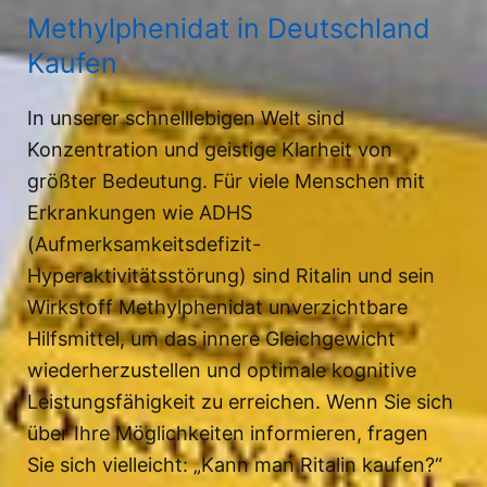
Methylphenidat in Deutschland
Kaufen
In unserer schnelllebigen Welt sind
Konzentration und geistige Klarheit von
größter Bedeutung. Für viele Menschen mit
Erkrankungen wie ADHS
(Aufmerksamkeitsdefizit-
Hyperaktivitätsstörung) sind Ritalin und sein
Wirkstoff Methylphenidat unverzichtbare
Hilfsmittel, um das innere Gleichgewicht
wiederherzustellen und optimale kognitive
Leistungsfähigkeit zu erreichen. Wenn Sie sich
über Ihre Möglichkeiten informieren, fragen
Sie sich vielleicht: „Kann man Ritalin kaufen?“