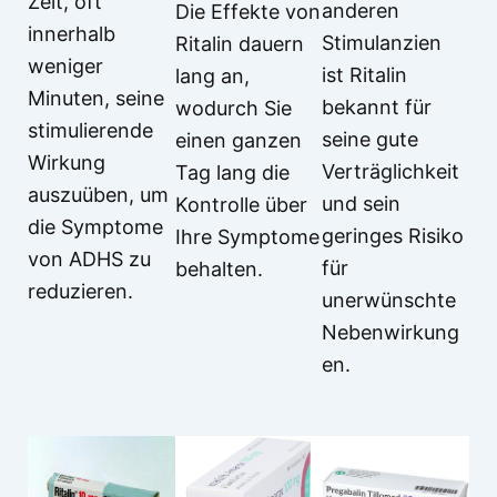
Zeit, oft
anderen
Die Effekte von
innerhalb
Stimulanzien
Ritalin dauern
weniger
ist Ritalin
lang an,
Minuten, seine
bekannt für
wodurch Sie
stimulierende
seine gute
einen ganzen
Wirkung
Verträglichkeit
Tag lang die
auszuüben, um
und sein
Kontrolle über
die Symptome
geringes Risiko
Ihre Symptome
von ADHS zu
für
behalten.
reduzieren.
unerwünschte
Nebenwirkung
en.