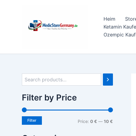
M
M
Skip
i
a
to
n
x
Heim
Stor
content
p
p
Ketamin Kauf
r
r
i
i
Ozempic Kauf
c
c
e
e
Filter by Price
Filter
Price:
0 €
—
10 €