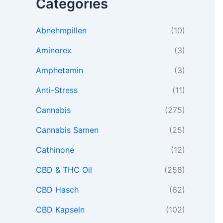
Categories
Abnehmpillen
(10)
Aminorex
(3)
Amphetamin
(3)
Anti-Stress
(11)
Cannabis
(275)
Cannabis Samen
(25)
Cathinone
(12)
CBD & THC Oil
(258)
CBD Hasch
(62)
CBD Kapseln
(102)