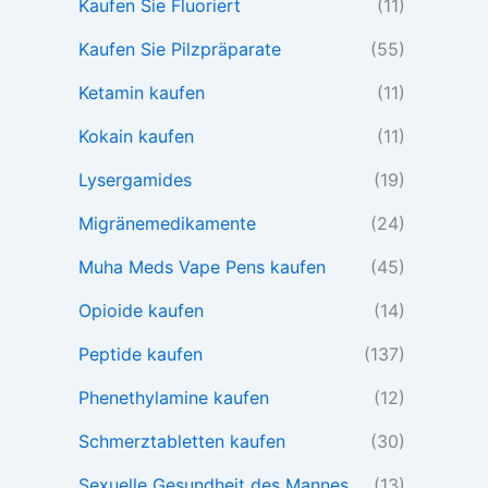
Kaufen Sie Fluoriert
(11)
Kaufen Sie Pilzpräparate
(55)
Ketamin kaufen
(11)
Kokain kaufen
(11)
Lysergamides
(19)
Migränemedikamente
(24)
Muha Meds Vape Pens kaufen
(45)
Opioide kaufen
(14)
Peptide kaufen
(137)
Phenethylamine kaufen
(12)
Schmerztabletten kaufen
(30)
Sexuelle Gesundheit des Mannes
(13)