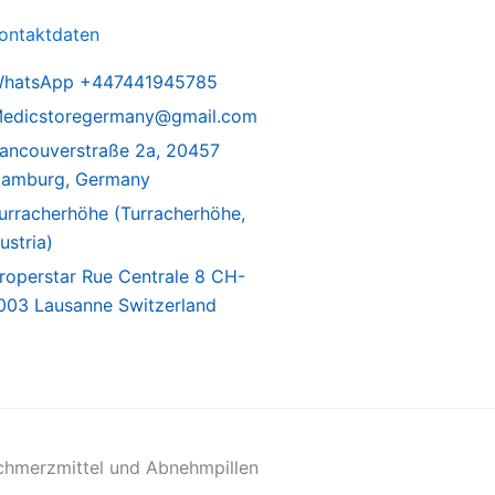
ontaktdaten
hatsApp +447441945785
edicstoregermany@gmail.com
ancouverstraße 2a, 20457
amburg, Germany
urracherhöhe (Turracherhöhe,
ustria)
roperstar Rue Centrale 8 CH-
003 Lausanne Switzerland
chmerzmittel und Abnehmpillen