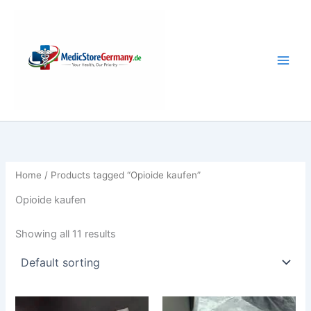
Skip
i
a
to
n
x
content
r
r
i
i
c
c
e
e
Home
/ Products tagged “Opioide kaufen”
Opioide kaufen
Showing all 11 results