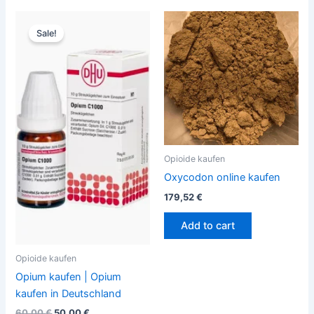
Original
Current
price
price
Sale!
was:
is:
60,00 €.
50,00 €.
Opioide kaufen
Oxycodon online kaufen
179,52
€
Add to cart
Opioide kaufen
Opium kaufen | Opium
kaufen in Deutschland
60,00
€
50,00
€