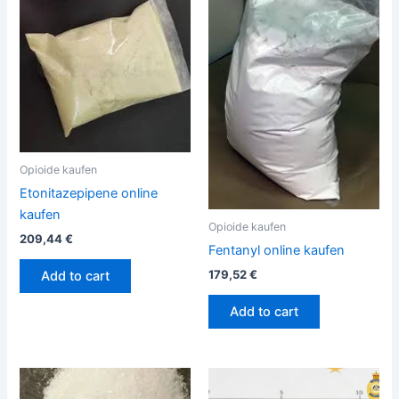
Opioide kaufen
Etonitazepipene online
kaufen
Opioide kaufen
209,44
€
Fentanyl online kaufen
179,52
€
Add to cart
Add to cart