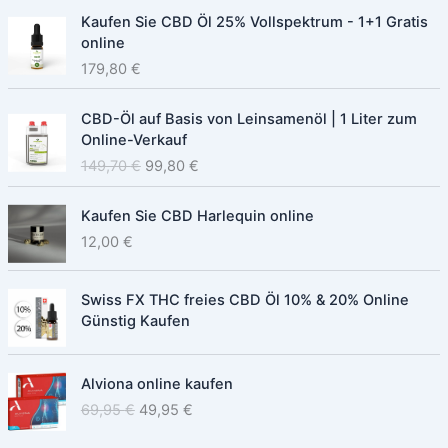
Kaufen Sie CBD Öl 25% Vollspektrum - 1+1 Gratis
online
179,80
€
O
C
CBD-Öl auf Basis von Leinsamenöl | 1 Liter zum
r
u
Online-Verkauf
i
r
149,70
€
99,80
€
g
r
i
e
n
n
Kaufen Sie CBD Harlequin online
a
t
12,00
€
l
p
p
r
r
i
Swiss FX THC freies CBD Öl 10% & 20% Online
i
c
Günstig Kaufen
c
e
e
i
O
C
w
s
Alviona online kaufen
r
u
a
:
69,95
€
49,95
€
i
r
s
9
g
r
:
9