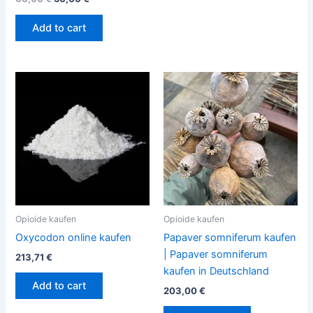
Add to cart
Opioide kaufen
Opioide kaufen
Oxycodon online kaufen
Papaver somniferum kaufen
| Papaver somniferum
213,71
€
kaufen in Deutschland
Add to cart
203,00
€