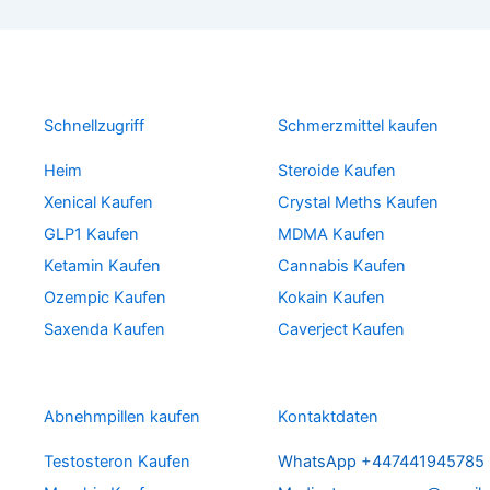
i
e
1
,
n
n
4
8
a
t
9
0
l
p
,
p
r
7
€
Schnellzugriff
Schmerzmittel kaufen
r
i
0
.
i
c
Heim
Steroide Kaufen
c
e
€
e
i
Xenical Kaufen
Crystal Meths Kaufen
.
w
s
GLP1 Kaufen
MDMA Kaufen
a
:
s
4
Ketamin Kaufen
Cannabis Kaufen
:
9
Ozempic Kaufen
Kokain Kaufen
6
,
Saxenda Kaufen
Caverject Kaufen
9
9
,
5
9
5
€
Abnehmpillen kaufen
Kontaktdaten
.
€
Testosteron Kaufen
WhatsApp +447441945785
.