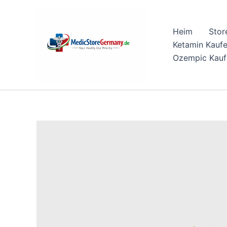
Skip
to
Heim
Stor
content
Ketamin Kauf
Ozempic Kauf