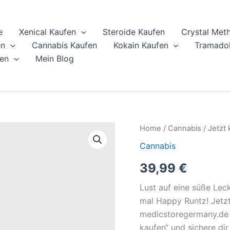
e
Xenical Kaufen
Steroide Kaufen
Crystal Met
en
Cannabis Kaufen
Kokain Kaufen
Tramadol
en
Mein Blog
Jetzt
Home
/
Cannabis
/ Jetzt
kaufen
Cannabis
Happy
39,99
€
Runtz
48%
Lust auf eine süße Lec
Günstiger
Online
mal Happy Runtz! Jetzt
quantity
medicstoregermany.de er
kaufen“ und sichere di