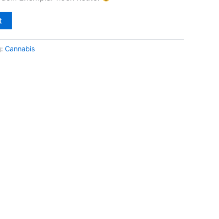
t
g:
Cannabis