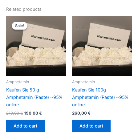
Related products
Original
Current
price
price
Sale!
Sale!
was:
is:
210,00 €.
190,00 €.
Amphetamin
Amphetamin
Kaufen Sie 50 g
Kaufen Sie 100g
Amphetamin (Paste) ~95%
Amphetamin (Paste) ~95%
online
online
210,00
€
190,00
€
260,00
€
Add to cart
Add to cart