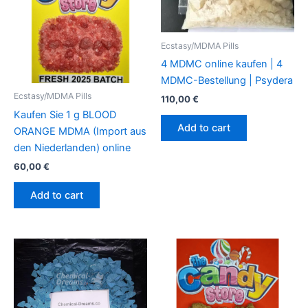
Ecstasy/MDMA Pills
4 MDMC online kaufen | 4
MDMC-Bestellung | Psydera
Ecstasy/MDMA Pills
110,00
€
Kaufen Sie 1 g BLOOD
Add to cart
ORANGE MDMA (Import aus
den Niederlanden) online
60,00
€
Add to cart