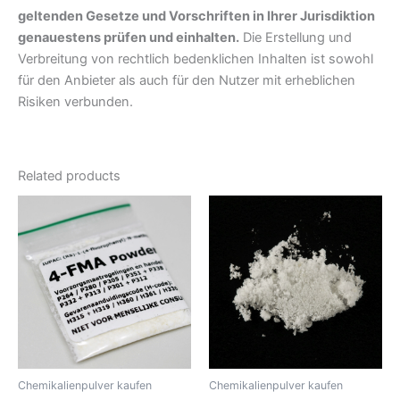
geltenden Gesetze und Vorschriften in Ihrer Jurisdiktion
genauestens prüfen und einhalten.
Die Erstellung und
Verbreitung von rechtlich bedenklichen Inhalten ist sowohl
für den Anbieter als auch für den Nutzer mit erheblichen
Risiken verbunden.
Related products
Chemikalienpulver kaufen
Chemikalienpulver kaufen