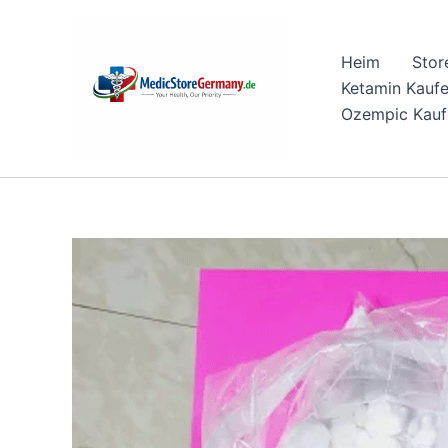
Skip
to
Heim
Stor
content
Ketamin Kauf
Ozempic Kauf