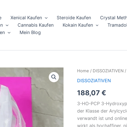
e
Xenical Kaufen
Steroide Kaufen
Crystal Met
en
Cannabis Kaufen
Kokain Kaufen
Tramadol
en
Mein Blog
3-
Home
/
DISSOZIATIVEN
/
HO-
DISSOZIATIVEN
PCP
HCL
188,07
€
Online
Kaufen
3-HO-PCP 3-Hydroxyphe
quantity
der Klasse der Arylcyc
verwandt ist und onlin
wirkt als hochaffiner,