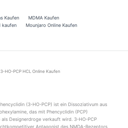
hs Kaufen
MDMA Kaufen
 kaufen
Mounjaro Online Kaufen
 3-HO-PCP HCL Online Kaufen
ncyclidin (3-HO-PCP) ist ein Dissoziativum aus
lohexylamine, das mit Phencyclidin (PCP)
e als Designerdroge verkauft wird. 3-HO-PCP
 nichtkompetitiver Antagonist des NMDA-Rezeptors