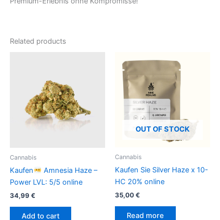
Premium-Erlebnis ohne Kompromisse!
Related products
OUT OF STOCK
Cannabis
Cannabis
Kaufen Sie Silver Haze x 10-
Kaufen
Amnesia Haze –
HC 20% online
Power LVL: 5/5 online
35,00
€
34,99
€
Read more
Add to cart