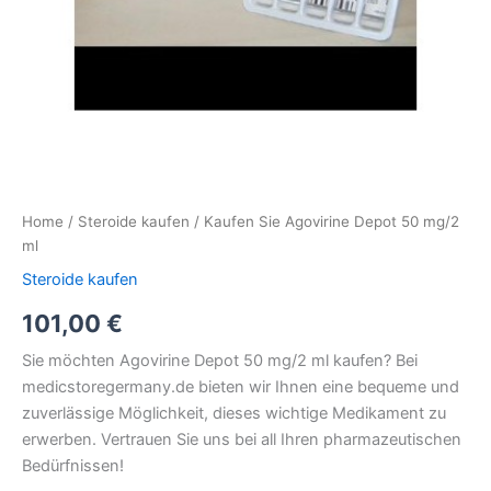
Home
/
Steroide kaufen
/ Kaufen Sie Agovirine Depot 50 mg/2
ml
Steroide kaufen
101,00
€
Sie möchten Agovirine Depot 50 mg/2 ml kaufen? Bei
medicstoregermany.de bieten wir Ihnen eine bequeme und
zuverlässige Möglichkeit, dieses wichtige Medikament zu
erwerben. Vertrauen Sie uns bei all Ihren pharmazeutischen
Bedürfnissen!