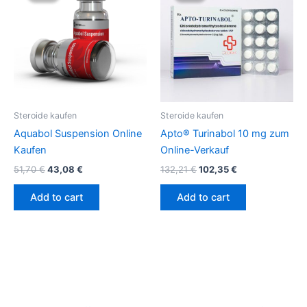
51,70 €.
43,08 €.
132,21 €.
102,35 €.
Steroide kaufen
Steroide kaufen
Aquabol Suspension Online
Apto® Turinabol 10 mg zum
Kaufen
Online-Verkauf
51,70
€
43,08
€
132,21
€
102,35
€
Add to cart
Add to cart