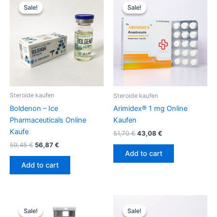
price
price
price
price
Sale!
Sale!
Sale!
Sale!
was:
is:
was:
is:
59,45 €.
56,87 €.
51,70 €.
43,08 €.
Steroide kaufen
Steroide kaufen
Boldenon – Ice
Arimidex® 1 mg Online
Pharmaceuticals Online
Kaufen
Kaufe
51,70
€
43,08
€
59,45
€
56,87
€
Add to cart
Add to cart
Original
Current
Original
Current
price
price
price
price
Sale!
Sale!
Sale!
Sale!
was:
is:
was:
is: