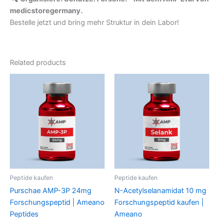
medicstoregermany.
Bestelle jetzt und bring mehr Struktur in dein Labor!
Related products
Peptide kaufen
Peptide kaufen
Purschae AMP-3P 24mg
N-Acetylselanamidat 10 mg
Forschungspeptid | Ameano
Forschungspeptid kaufen |
Peptides
Ameano