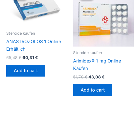
65,48 €.
60,31 €.
51,70 €.
43,08 €.
Steroide kaufen
ANASTROZOLOS 1 Online
Erhältlich
Steroide kaufen
65,48
€
60,31
€
Arimidex® 1 mg Online
Kaufen
Add to cart
51,70
€
43,08
€
Add to cart