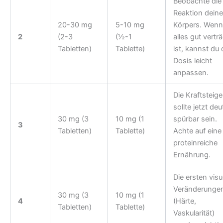
Beobachte die
Reaktion dein
20-30 mg
5-10 mg
Körpers. Wenn
2
(2-3
(½-1
alles gut verträ
Tabletten)
Tablette)
ist, kannst du 
Dosis leicht
anpassen.
Die Kraftsteig
sollte jetzt deu
30 mg (3
10 mg (1
spürbar sein.
3
Tabletten)
Tablette)
Achte auf eine
proteinreiche
Ernährung.
Die ersten visu
Veränderunge
30 mg (3
10 mg (1
4
(Härte,
Tabletten)
Tablette)
Vaskularität)