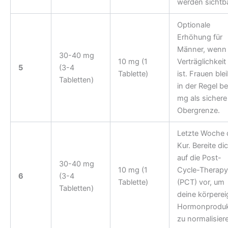
werden sichtba
Optionale
Erhöhung für
Männer, wenn 
30-40 mg
10 mg (1
Verträglichkeit
5
(3-4
Tablette)
ist. Frauen ble
Tabletten)
in der Regel be
mg als sichere
Obergrenze.
Letzte Woche 
Kur. Bereite di
auf die Post-
30-40 mg
10 mg (1
Cycle-Therapy
6
(3-4
Tablette)
(PCT) vor, um
Tabletten)
deine körpere
Hormonproduk
zu normalisier