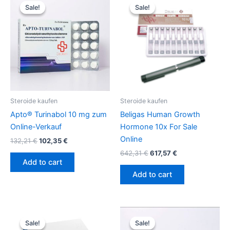
price
price
price
price
Sale!
Sale!
Sale!
Sale!
was:
is:
was:
is:
132,21 €.
102,35 €.
642,31 €.
617,57 €.
Steroide kaufen
Steroide kaufen
Apto® Turinabol 10 mg zum
Beligas Human Growth
Online-Verkauf
Hormone 10x For Sale
Online
132,21
€
102,35
€
642,31
€
617,57
€
Add to cart
Add to cart
Original
Current
Original
Current
price
price
price
price
Sale!
Sale!
Sale!
Sale!
was:
is:
was:
is: