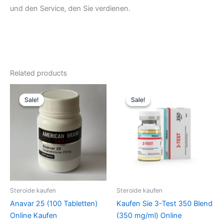
und den Service, den Sie verdienen.
Related products
Original
Current
Original
Current
price
price
price
price
Sale!
Sale!
Sale!
Sale!
was:
is:
was:
is:
51,70 €.
43,08 €.
51,70 €.
43,08 €.
Steroide kaufen
Steroide kaufen
Anavar 25 (100 Tabletten)
Kaufen Sie 3-Test 350 Blend
Online Kaufen
(350 mg/ml) Online