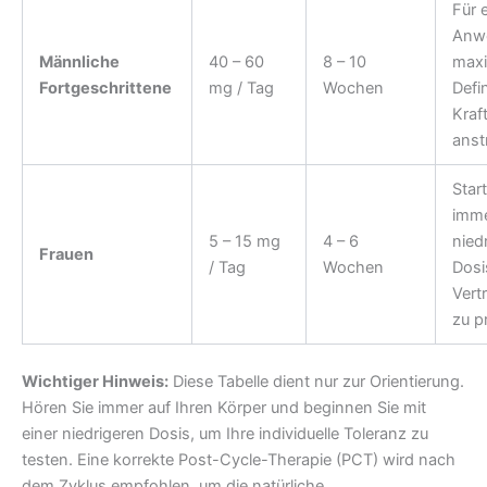
Für 
Anwe
Männliche
40 – 60
8 – 10
maxi
Fortgeschrittene
mg / Tag
Wochen
Defi
Kraf
anst
Star
imme
5 – 15 mg
4 – 6
nied
Frauen
/ Tag
Wochen
Dosi
Vertr
zu p
Wichtiger Hinweis:
Diese Tabelle dient nur zur Orientierung.
Hören Sie immer auf Ihren Körper und beginnen Sie mit
einer niedrigeren Dosis, um Ihre individuelle Toleranz zu
testen. Eine korrekte Post-Cycle-Therapie (PCT) wird nach
dem Zyklus empfohlen, um die natürliche