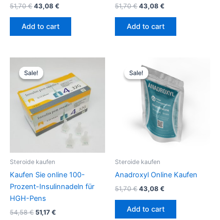
51,70
€
43,08
€
51,70
€
43,08
€
Add to cart
Add to cart
Original
Current
Original
Current
price
price
price
price
Sale!
Sale!
Sale!
Sale!
was:
is:
was:
is:
54,58 €.
51,17 €.
51,70 €.
43,08 €.
Steroide kaufen
Steroide kaufen
Kaufen Sie online 100-
Anadroxyl Online Kaufen
Prozent-Insulinnadeln für
51,70
€
43,08
€
HGH-Pens
Add to cart
54,58
€
51,17
€