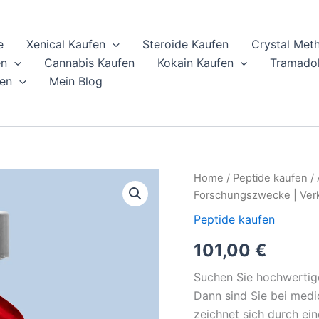
e
Xenical Kaufen
Steroide Kaufen
Crystal Met
en
Cannabis Kaufen
Kokain Kaufen
Tramadol
en
Mein Blog
AOD-
Home
/
Peptide kaufen
/ 
9604
Forschungszwecke | Ver
5
mg
Peptide kaufen
|
101,00
€
≥99
%
Reinheit
Suchen Sie hochwertig
|
Dann sind Sie bei medi
Nur
zeichnet sich durch ein
für