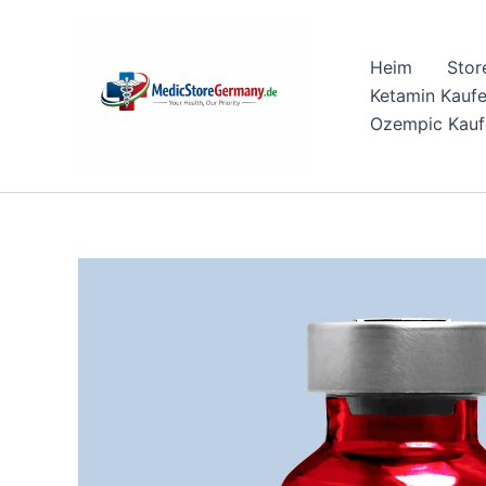
Skip
to
Heim
Stor
content
Ketamin Kauf
Ozempic Kauf