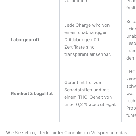
zusammen.
Pfla
fehlt
Selt
Jede Charge wird von
kein
einem unabhängigen
una
Laborgeprüft
Drittlabor geprüft.
Test
Zertifikate sind
Tran
transparent einsehbar.
den 
THC
kan
Garantiert frei von
sch
Schadstoffen und mit
Reinheit & Legalität
was 
einem THC-Gehalt von
rech
unter 0,2 % absolut legal.
Pro
führ
Wie Sie sehen, steckt hinter Cannalin ein Versprechen: das