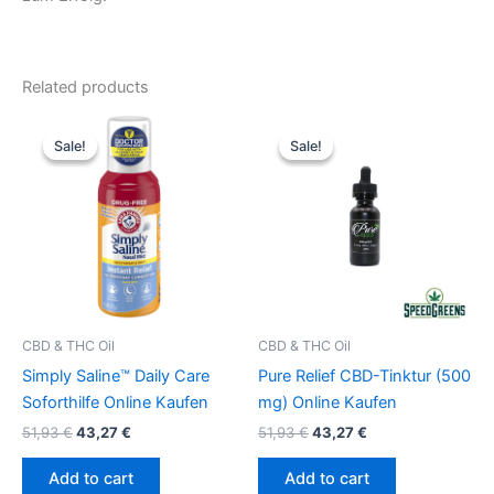
Related products
Original
Current
Original
Current
price
price
price
price
Sale!
Sale!
Sale!
Sale!
was:
is:
was:
is:
51,93 €.
43,27 €.
51,93 €.
43,27 €.
CBD & THC Oil
CBD & THC Oil
Simply Saline™ Daily Care
Pure Relief CBD-Tinktur (500
Soforthilfe Online Kaufen
mg) Online Kaufen
51,93
€
43,27
€
51,93
€
43,27
€
Add to cart
Add to cart