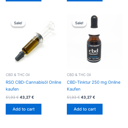
Original
Current
Original
Current
price
price
price
price
Sale!
Sale!
Sale!
Sale!
was:
is:
was:
is:
51,93 €.
43,27 €.
51,93 €.
43,27 €.
CBD & THC Oil
CBD & THC Oil
RSO CBD-Cannabisöl Online
CBD-Tinktur 250 mg Online
kaufen
Kaufen
51,93
€
43,27
€
51,93
€
43,27
€
Add to cart
Add to cart