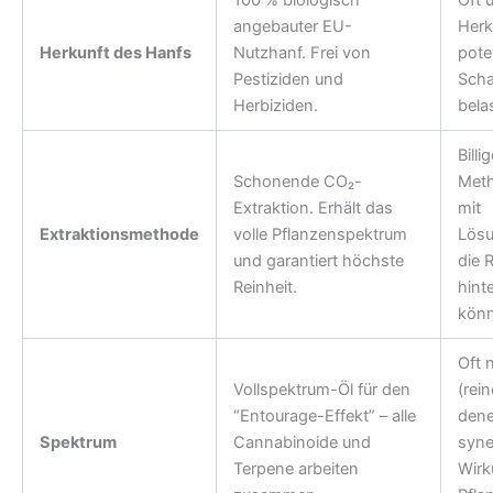
100 % biologisch
Oft 
angebauter EU-
Herk
Herkunft des Hanfs
Nutzhanf. Frei von
poten
Pestiziden und
Scha
Herbiziden.
belas
Billi
Schonende CO₂-
Meth
Extraktion. Erhält das
mit
Extraktionsmethode
volle Pflanzenspektrum
Lösu
und garantiert höchste
die 
Reinheit.
hint
könn
Oft n
Vollspektrum-Öl für den
(rei
“Entourage-Effekt” – alle
dene
Spektrum
Cannabinoide und
syne
Terpene arbeiten
Wirk