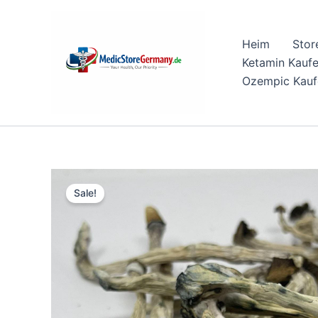
Skip
to
Heim
Stor
content
Ketamin Kauf
Ozempic Kauf
Sale!