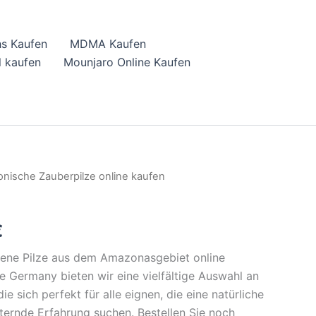
hs Kaufen
MDMA Kaufen
 kaufen
Mounjaro Online Kaufen
nische Zauberpilze online kaufen
l
Current
price
€
is:
gene Pilze aus dem Amazonasgebiet online
.
43,27 €.
e Germany bieten wir eine vielfältige Auswahl an
ie sich perfekt für alle eignen, die eine natürliche
ernde Erfahrung suchen. Bestellen Sie noch