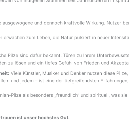
werden von indigenen Stämmen seit Jahrhunderten in spiritu
re ausgewogene und dennoch kraftvolle Wirkung. Nutzer ber
 erwachen zum Leben, die Natur pulsiert in neuer Intensität
e Pilze sind dafür bekannt, Türen zu Ihrem Unterbewusstsei
en zu lösen und ein tiefes Gefühl von Frieden und Akzepta
eit:
Viele Künstler, Musiker und Denker nutzen diese Pilze,
llem und jedem – ist eine der tiefgreifendsten Erfahrungen,
an-Pilze als besonders „freundlich“ und spirituell, was sie 
rauen ist unser höchstes Gut.