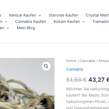
e
Xenical Kaufen
Steroide Kaufen
Crystal Met
en
Cannabis Kaufen
Kokain Kaufen
Tramadol
en
Mein Blog
Amazonische
Home
/
Cannabis
/ Amazo
Origina
Zauberpilze
Cannabis
online
price
kaufen
51,93
€
43,27
quantity
was:
Möchten Sie halluzino
51,93 €
kaufen? Bei Medic Stor
halluzinogenen Pilzen, d
und bewusstseinserweit