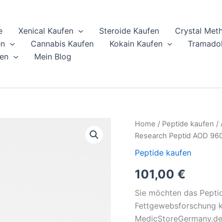
e
Xenical Kaufen
Steroide Kaufen
Crystal Met
en
Cannabis Kaufen
Kokain Kaufen
Tramadol
en
Mein Blog
AOD-
Home
/
Peptide kaufen
/ 
9604-
Research Peptid AOD 96
Peptid
kaufen
Peptide kaufen
|
101,00
€
Metabolic
&
Adipose
Sie möchten das Pepti
Research
Fettgewebsforschung k
Peptid
MedicStoreGermany.de!
AOD