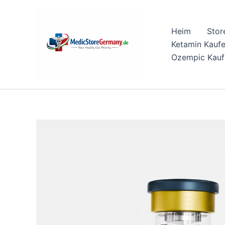
Skip
to
Heim
Stor
content
Ketamin Kauf
Ozempic Kauf