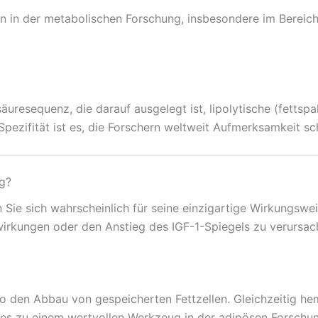
n in der metabolischen Forschung, insbesondere im Bereich
uresequenz, die darauf ausgelegt ist, lipolytische (fettsp
Spezifität ist es, die Forschern weltweit Aufmerksamkeit sc
g?
en Sie sich wahrscheinlich für seine einzigartige Wirkungswe
rkungen oder den Anstieg des IGF-1-Spiegels zu verursac
o den Abbau von gespeicherten Fettzellen. Gleichzeitig h
es zu einem wertvollen Werkzeug in der adipösen Forschun