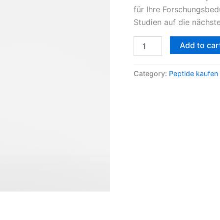
für Ihre Forschungsbedü
9604
quantity
Studien auf die nächste
Add to car
Category:
Peptide kaufen