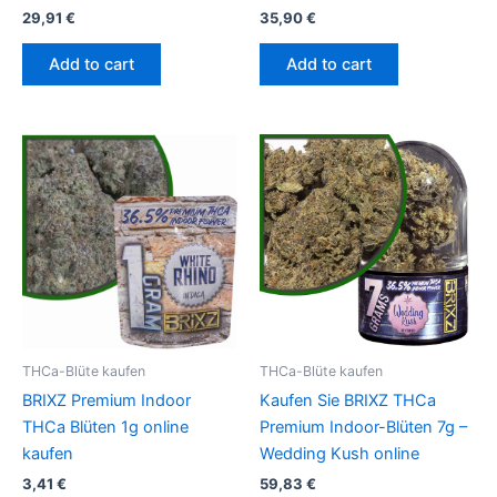
29,91
€
35,90
€
Add to cart
Add to cart
THCa-Blüte kaufen
THCa-Blüte kaufen
BRIXZ Premium Indoor
Kaufen Sie BRIXZ THCa
THCa Blüten 1g online
Premium Indoor-Blüten 7g –
kaufen
Wedding Kush online
3,41
€
59,83
€