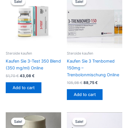
Sale!
Sale!
Sale!
Sale!
was:
is:
was:
is:
51,70 €.
43,08 €.
105,98 €.
88,75 €.
Steroide kaufen
Steroide kaufen
Kaufen Sie 3-Test 350 Blend
Kaufen Sie 3 Trenbomed
(350 mg/ml) Online
150mg –
Trenbolonmischung Online
51,70
€
43,08
€
105,98
€
88,75
€
Add to cart
Add to cart
Original
Current
Original
Current
price
price
price
price
Sale!
Sale!
Sale!
Sale!
was:
is:
was:
is: