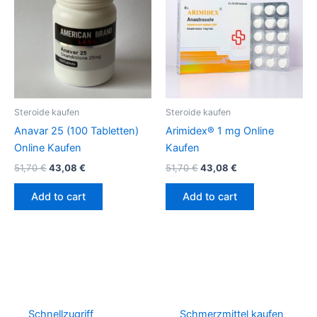
51,70 €.
43,08 €.
51,70 €.
43,08 €.
Steroide kaufen
Steroide kaufen
Anavar 25 (100 Tabletten)
Arimidex® 1 mg Online
Online Kaufen
Kaufen
51,70
€
43,08
€
51,70
€
43,08
€
Add to cart
Add to cart
Schnellzugriff
Schmerzmittel kaufen