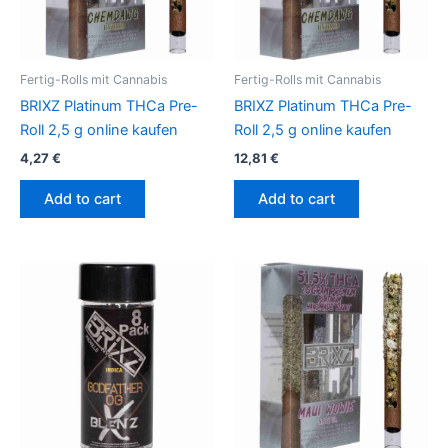
Fertig-Rolls mit Cannabis
Fertig-Rolls mit Cannabis
BRIXZ Platinum THCa Pre-
BRIXZ Platinum THCa Pre-
Roll 2,5 g online kaufen
Roll 2,5 g online kaufen
4,27
€
12,81
€
Add to cart
Add to cart