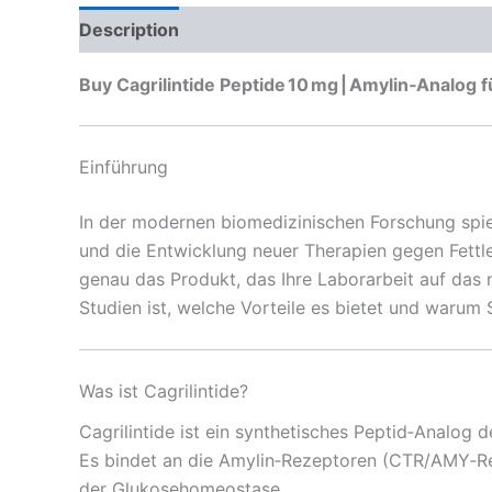
Description
Reviews (0)
Buy Cagrilintide Peptide 10 mg | Amylin‑Analog
Einführung
In der modernen biomedizinischen Forschung spie
und die Entwicklung neuer Therapien gegen Fettle
genau das Produkt, das Ihre Laborarbeit auf das n
Studien ist, welche Vorteile es bietet und waru
Was ist Cagrilintide?
Cagrilintide ist ein synthetisches Peptid‑Analog
Es bindet an die Amylin‑Rezeptoren (CTR/AMY‑R
der Glukosehomeostase.