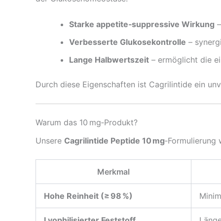
Starke appetite‑suppressive Wirkung
–
Verbesserte Glukosekontrolle
– synergi
Lange Halbwertszeit
– ermöglicht die e
Durch diese Eigenschaften ist Cagrilintide ein un
Warum das 10 mg‑Produkt?
Unsere
Cagrilintide Peptide 10 mg
‑Formulierung w
Merkmal
Hohe Reinheit (≥ 98 %)
Minim
Lyophilisierter Feststoff
Länge