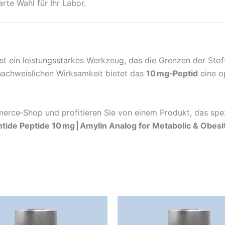
rte Wahl für Ihr Labor.
es ist ein leistungsstarkes Werkzeug, das die Grenzen der St
 nachweislichen Wirksamkeit bietet das
10 mg‑Peptid
eine o
rce‑Shop und profitieren Sie von einem Produkt, das spezi
ntide Peptide 10 mg | Amylin Analog for Metabolic & Obes