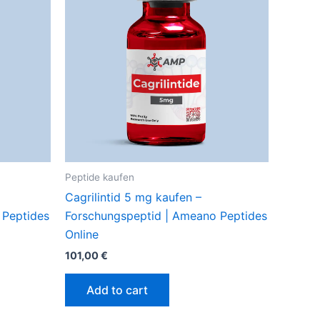
Peptide kaufen
Cagrilintid 5 mg kaufen –
 Peptides
Forschungspeptid | Ameano Peptides
Online
101,00
€
Add to cart