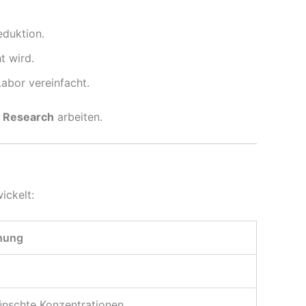
eduktion.
t wird.
abor vereinfacht.
y Research
arbeiten.
ickelt:
chung
ünschte Konzentrationen.