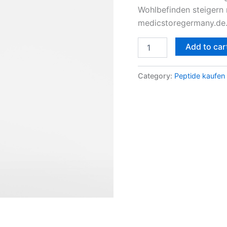
Wohlbefinden steigern 
und
Adipositasforschung
medicstoregermany.de
online
quantity
Add to car
Category:
Peptide kaufen