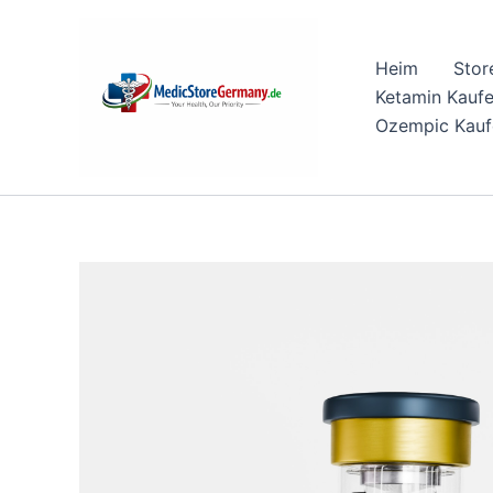
Skip
to
Heim
Stor
content
Ketamin Kauf
Ozempic Kauf