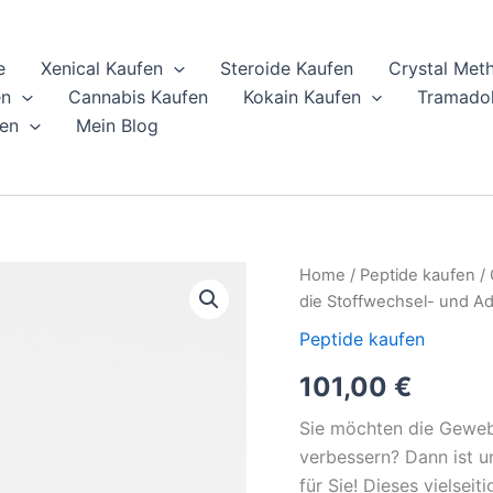
e
Xenical Kaufen
Steroide Kaufen
Crystal Met
en
Cannabis Kaufen
Kokain Kaufen
Tramadol
en
Mein Blog
Cagrilintid-
Home
/
Peptide kaufen
/ 
Peptid
die Stoffwechsel- und Ad
10
mg
Peptide kaufen
kaufen
101,00
€
|
Amylin-
Analogon
Sie möchten die Geweb
für
verbessern? Dann ist u
die
für Sie! Dieses vielseiti
Stoffwechsel-