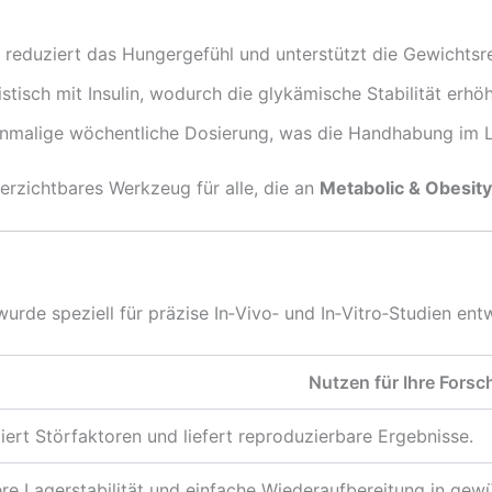
 reduziert das Hungergefühl und unterstützt die Gewichtsr
stisch mit Insulin, wodurch die glykämische Stabilität erhöh
inmalige wöchentliche Dosierung, was die Handhabung im L
verzichtbares Werkzeug für alle, die an
Metabolic & Obesit
urde speziell für präzise In‑Vivo‑ und In‑Vitro‑Studien entw
Nutzen für Ihre Fors
iert Störfaktoren und liefert reproduzierbare Ergebnisse.
re Lagerstabilität und einfache Wiederaufbereitung in gew