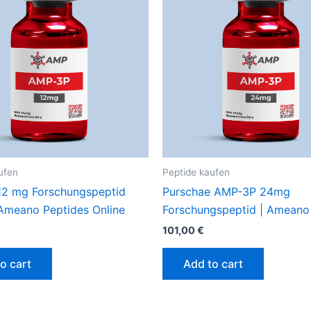
ufen
Peptide kaufen
2 mg Forschungspeptid
Purschae AMP-3P 24mg
 Ameano Peptides Online
Forschungspeptid | Ameano
101,00
€
o cart
Add to cart