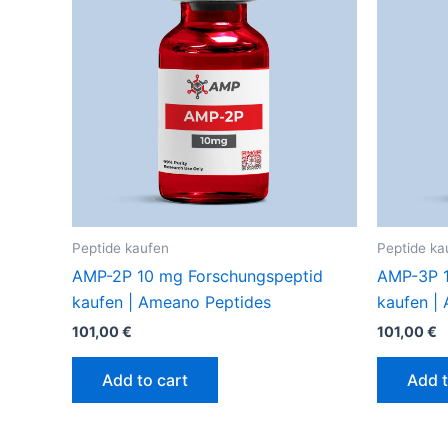
Peptide kaufen
Peptide ka
AMP-2P 10 mg Forschungspeptid
AMP-3P 1
kaufen | Ameano Peptides
kaufen |
101,00
€
101,00
€
Add to cart
Add t