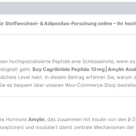
 für Stoffwechsel‑ & Adipositas‑Forschung online – Ihr h
len hochspezialisierte Peptide eine Schlüsselrolle, wenn 
ibigkeit geht.
Buy Cagrilintide Peptide 10 mg | Amylin An
ächste Level hebt. In diesem Beitrag erfahren Sie, warum di
m Sie es bequem über unseren Woo‑Commerce‑Shop bestellen
 des Hormons
Amylin
, das zusammen mit Insulin von den β‑Z
ezeptoren) und moduliert damit zentrale Mechanismen der