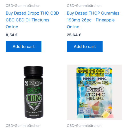
CBD-Gummibärchen
CBD-Gummibärchen
Buy Dazed Dropz THC CBD
Buy Dazed THCP Gummies
CBG CBD Oil Tinctures
193mg 26pc – Pineapple
Online
Online
8,54
€
25,64
€
Add to cart
Add to cart
CBD-Gummibärchen
CBD-Gummibärchen