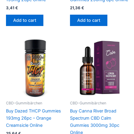
3,41
€
21,36
€
Add to cart
Add to cart
CBD-Gummibärchen
CBD-Gummibärchen
Buy Dazed THCP Gummies
Buy Canna River Broad
193mg 26pc – Orange
Spectrum CBD Calm
Creamsicle Online
Gummies 3000mg 30pc
Online
25,64
€