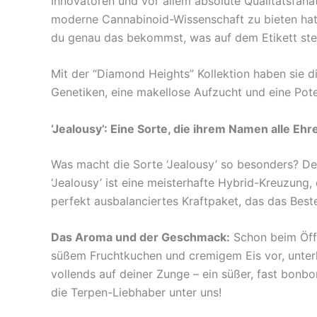
Innovatoren und vor allem absolute Qualitätsfanat
moderne Cannabinoid-Wissenschaft zu bieten hat. 
du genau das bekommst, was auf dem Etikett steh
Mit der “Diamond Heights” Kollektion haben sie d
Genetiken, eine makellose Aufzucht und eine Poten
‘Jealousy’: Eine Sorte, die ihrem Namen alle Eh
Was macht die Sorte ‘Jealousy’ so besonders? De
‘Jealousy’ ist eine meisterhafte Hybrid-Kreuzung
perfekt ausbalanciertes Kraftpaket, das das Best
Das Aroma und der Geschmack:
Schon beim Öffn
süßem Fruchtkuchen und cremigem Eis vor, unterl
vollends auf deiner Zunge – ein süßer, fast bonb
die Terpen-Liebhaber unter uns!