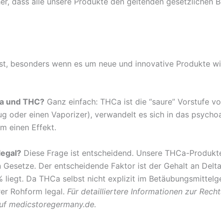
her, dass alle unsere Produkte den geltenden gesetzliche
hast, besonders wenn es um neue und innovative Produkte w
Ca und THC?
Ganz einfach: THCa ist die “saure” Vorstufe vo
zeug oder einen Vaporizer), verwandelt es sich in das psych
m einen Effekt.
legal?
Diese Frage ist entscheidend. Unsere THCa-Produkte,
hen Gesetze. Der entscheidende Faktor ist der Gehalt an De
 liegt. Da THCa selbst nicht explizit im Betäubungsmittel
hrer Rohform legal.
Für detailliertere Informationen zur Rec
auf medicstoregermany.de.