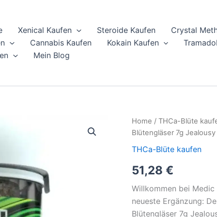
e
Xenical Kaufen
Steroide Kaufen
Crystal Met
en
Cannabis Kaufen
Kokain Kaufen
Tramadol
en
Mein Blog
Delta
Home
/
THCa-Blüte kauf
Extrax
Blütengläser 7g Jealousy
Diamond
Heights
THCa-Blüte kaufen
Exotic
51,28
€
THCa
Blütengläser
7g
Willkommen bei Medic 
Jealousy
neueste Ergänzung: De
online
Blütengläser 7g Jealou
kaufen