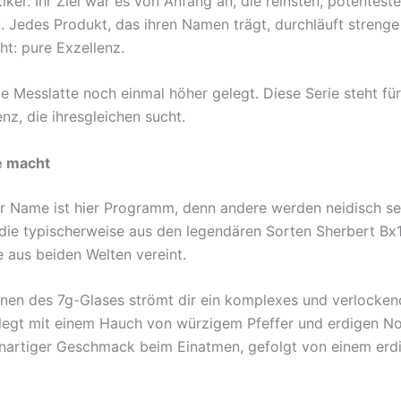
iker. Ihr Ziel war es von Anfang an, die reinsten, potentest
Jedes Produkt, das ihren Namen trägt, durchläuft strenge 
t: pure Exzellenz.
ie Messlatte noch einmal höher gelegt. Diese Serie steht 
z, die ihresgleichen sucht.
re macht
r Name ist hier Programm, denn andere werden neidisch sei
, die typischerweise aus den legendären Sorten Sherbert Bx1
e aus beiden Welten vereint.
en des 7g-Glases strömt dir ein komplexes und verlockend
egt mit einem Hauch von würzigem Pfeffer und erdigen Not
onartiger Geschmack beim Einatmen, gefolgt von einem erdi