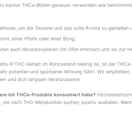
u kannst THCa-Blüten genauso verwenden wie herkömmlic
Methode, um die Terpene und das volle Aroma zu genießen u
Joint, einer Pfeife oder einer Bong.
üten auch decarboxylieren (im Ofen erhitzen) und sie zur H
lta-9-THC-Gehalt im Rohzustand niedrig ist, ist der THCa
ehr potenten und spürbaren Wirkung führt. Wir empfehlen
nnen und dich langsam heranzutasten.
hdem ich THCa-Produkte konsumiert habe?
Höchstwahrschei
die nach THC-Metaboliten suchen, positiv ausfallen. Wenn
.