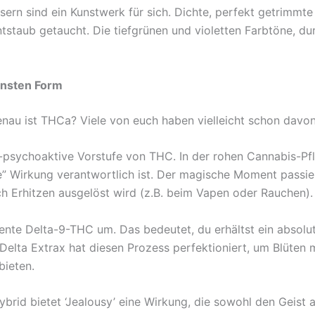
rn sind ein Kunstwerk für sich. Dichte, perfekt getrimmte 
ntstaub getaucht. Die tiefgrünen und violetten Farbtöne, 
einsten Form
u ist THCa? Viele von euch haben vielleicht schon davon g
t-psychoaktive Vorstufe von THC. In der rohen Cannabis-Pf
” Wirkung verantwortlich ist. Der magische Moment passie
ch Erhitzen ausgelöst wird (z.B. beim Vapen oder Rauchen).
ente Delta-9-THC um. Das bedeutet, du erhältst ein absolut 
 Delta Extrax hat diesen Prozess perfektioniert, um Blüte
bieten.
rid bietet ‘Jealousy’ eine Wirkung, die sowohl den Geist a