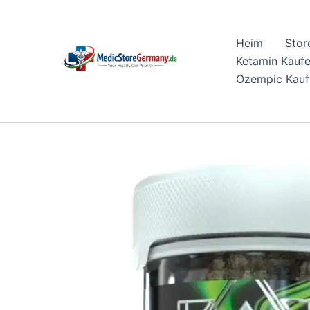
Skip
to
Heim
Stor
content
Ketamin Kauf
Ozempic Kauf