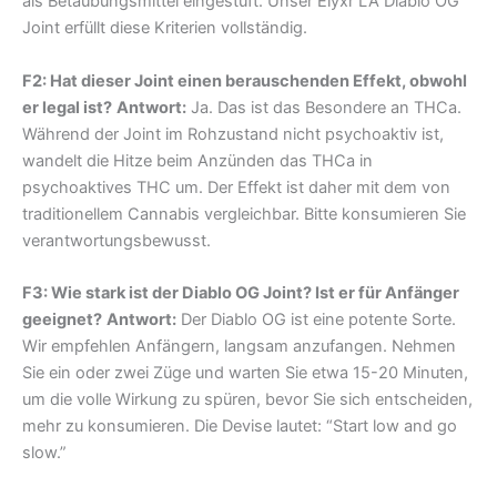
als Betäubungsmittel eingestuft. Unser Elyxr LA Diablo OG
Joint erfüllt diese Kriterien vollständig.
F2: Hat dieser Joint einen berauschenden Effekt, obwohl
er legal ist?
Antwort:
Ja. Das ist das Besondere an THCa.
Während der Joint im Rohzustand nicht psychoaktiv ist,
wandelt die Hitze beim Anzünden das THCa in
psychoaktives THC um. Der Effekt ist daher mit dem von
traditionellem Cannabis vergleichbar. Bitte konsumieren Sie
verantwortungsbewusst.
F3: Wie stark ist der Diablo OG Joint? Ist er für Anfänger
geeignet?
Antwort:
Der Diablo OG ist eine potente Sorte.
Wir empfehlen Anfängern, langsam anzufangen. Nehmen
Sie ein oder zwei Züge und warten Sie etwa 15-20 Minuten,
um die volle Wirkung zu spüren, bevor Sie sich entscheiden,
mehr zu konsumieren. Die Devise lautet: “Start low and go
slow.”