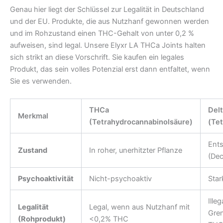
Genau hier liegt der Schlüssel zur Legalität in Deutschland
und der EU. Produkte, die aus Nutzhanf gewonnen werden
und im Rohzustand einen THC-Gehalt von unter 0,2 %
aufweisen, sind legal. Unsere Elyxr LA THCa Joints halten
sich strikt an diese Vorschrift. Sie kaufen ein legales
Produkt, das sein volles Potenzial erst dann entfaltet, wenn
Sie es verwenden.
THCa
Del
Merkmal
(Tetrahydrocannabinolsäure)
(Te
Ents
Zustand
In roher, unerhitzter Pflanze
(Dec
Psychoaktivität
Nicht-psychoaktiv
Star
Ille
Legalität
Legal, wenn aus Nutzhanf mit
Gre
(Rohprodukt)
<0,2% THC