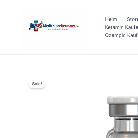
Skip
to
Heim
Stor
content
Ketamin Kauf
Ozempic Kauf
Sale!