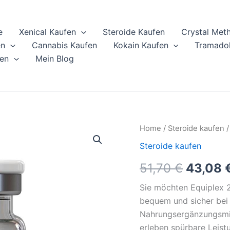
e
Xenical Kaufen
Steroide Kaufen
Crystal Met
en
Cannabis Kaufen
Kokain Kaufen
Tramadol
en
Mein Blog
Equiplex
Home
/
Steroide kaufen
/
Origina
200
Steroide kaufen
kaufen
price
–
51,70
€
43,08
Axiolabs
was:
(INT)
Sie möchten Equiplex 2
Online
51,70 €
quantity
bequem und sicher bei
Nahrungsergänzungsmitt
erleben spürbare Leis