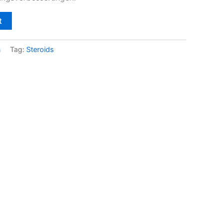
t
n
Tag:
Steroids