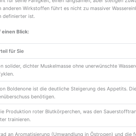
t für seine Fähigkeit, einen langsamen, aber stetigen Zuwa
anderen Wirkstoffen führt es nicht zu massiver Wassereinl
definierter ist.
 einen Blick:
eil für Sie
n solider, dichter Muskelmasse ohne unerwünschte Wasserei
yklen.
on Boldenone ist die deutliche Steigerung des Appetits. Die
ienüberschuss benötigen.
die Produktion roter Blutkörperchen, was den Sauerstofftra
er trainieren.
rad an Aromatisierung (Umwandlung in Östrogen) und die 