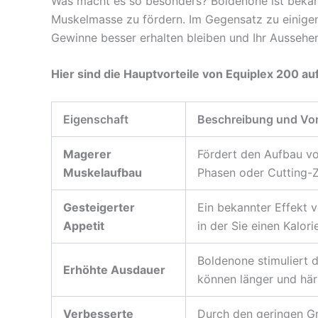
Was macht es so besonders? Boldenone ist bekann
Muskelmasse zu fördern. Im Gegensatz zu einigen 
Gewinne besser erhalten bleiben und Ihr Aussehen 
Hier sind die Hauptvorteile von Equiplex 200 auf
Eigenschaft
Beschreibung und Vort
Magerer
Fördert den Aufbau vo
Muskelaufbau
Phasen oder Cutting-Z
Gesteigerter
Ein bekannter Effekt v
Appetit
in der Sie einen Kalor
Boldenone stimuliert 
Erhöhte Ausdauer
können länger und härt
Verbesserte
Durch den geringen G