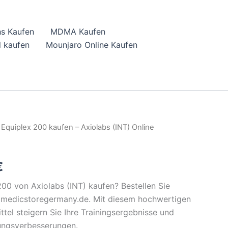
hs Kaufen
MDMA Kaufen
 kaufen
Mounjaro Online Kaufen
 Equiplex 200 kaufen – Axiolabs (INT) Online
l
Current
price
€
is:
00 von Axiolabs (INT) kaufen? Bestellen Sie
.
43,08 €.
 medicstoregermany.de. Mit diesem hochwertigen
el steigern Sie Ihre Trainingsergebnisse und
tungsverbesserungen.