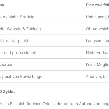
ny
Eine zweifel
es Axiolabs-Produkt
Unbekannt, 
elte Website & Zahlung
Oft ungesich
iskret verpackt
Langsam, auf
eit und professionell
Nicht vorha
zierbar
Keine Möglic
it positiven Bewertungen
Anonym, kein
0 Zyklus
r ein Beispiel für einen Zyklus, der auf den Aufbau von ma