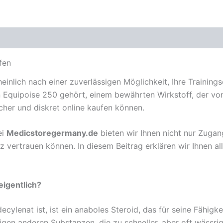
fen
heinlich nach einer zuverlässigen Möglichkeit, Ihre Trainin
Equipoise 250 gehört, einem bewährten Wirkstoff, der von v
cher und diskret online kaufen können.
ei
Medicstoregermany.de
bieten wir Ihnen nicht nur Zugan
z vertrauen können. In diesem Beitrag erklären wir Ihnen a
eigentlich?
ylenat ist, ist ein anaboles Steroid, das für seine Fähigke
en anderen Substanzen, die zu schneller, aber oft wässrig