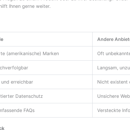
ilft Ihnen gerne weiter.
de
Andere Anbiet
rte (amerikanische) Marken
Oft unbekannte
achverfolgbar
Langsam, unzuv
 und erreichbar
Nicht existent 
tierter Datenschutz
Unsichere Webs
umfassende FAQs
Versteckte Inf
ck