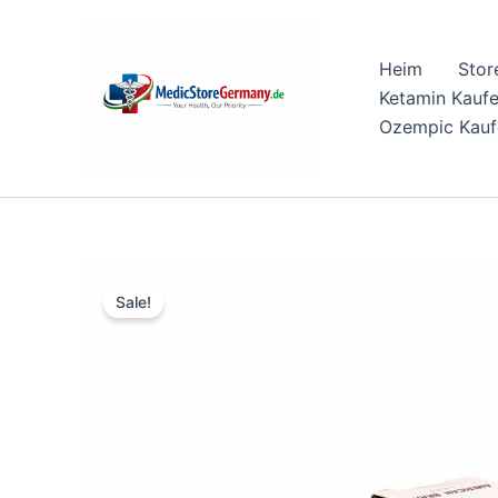
Skip
to
Heim
Stor
content
Ketamin Kauf
Ozempic Kauf
Sale!