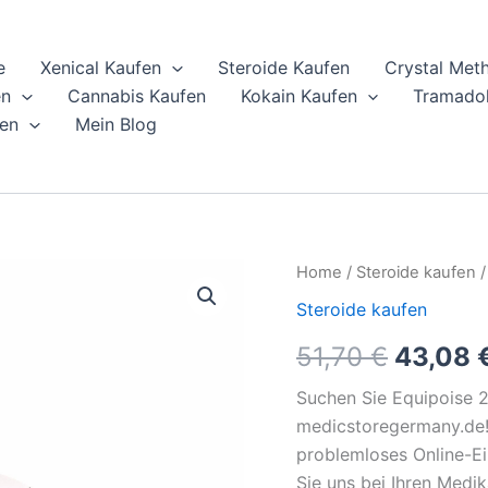
e
Xenical Kaufen
Steroide Kaufen
Crystal Met
en
Cannabis Kaufen
Kokain Kaufen
Tramadol
en
Mein Blog
Equipoise
Home
/
Steroide kaufen
/
Origina
250
Steroide kaufen
Online
price
Kaufen
51,70
€
43,08
quantity
was:
Suchen Sie Equipoise 2
51,70 €
medicstoregermany.de! 
problemloses Online-Ei
Sie uns bei Ihren Medi