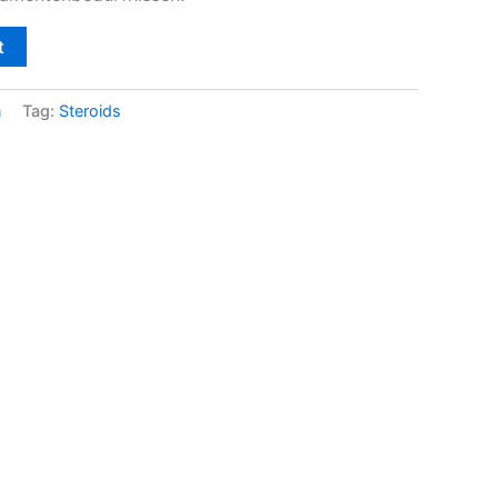
t
n
Tag:
Steroids