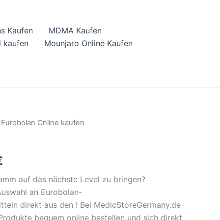
hs Kaufen
MDMA Kaufen
 kaufen
Mounjaro Online Kaufen
 Eurobolan Online kaufen
l
Current
price
€
is:
gramm auf das nächste Level zu bringen?
.
43,08 €.
Auswahl an Eurobolan-
teln direkt aus den ! Bei MedicStoreGermany.de
rodukte bequem online bestellen und sich direkt