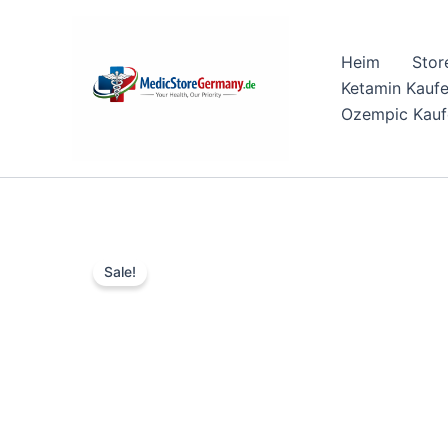
Skip
to
Heim
Stor
content
Ketamin Kauf
Ozempic Kauf
Sale!