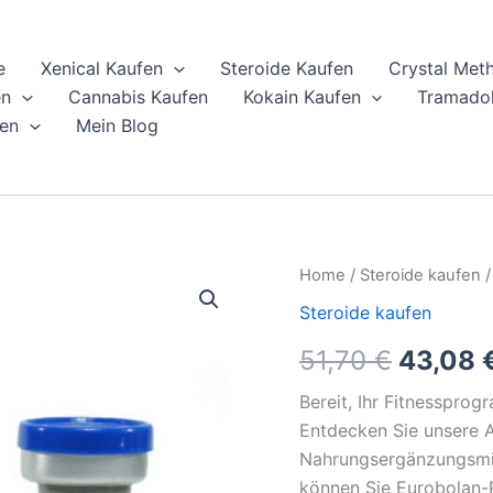
e
Xenical Kaufen
Steroide Kaufen
Crystal Met
en
Cannabis Kaufen
Kokain Kaufen
Tramadol
en
Mein Blog
Eurobolan
Home
/
Steroide kaufen
/
Origina
Online
Steroide kaufen
kaufen
price
quantity
51,70
€
43,08
was:
Bereit, Ihr Fitnesspro
51,70 €
Entdecken Sie unsere 
Nahrungsergänzungsmit
können Sie Eurobolan-P