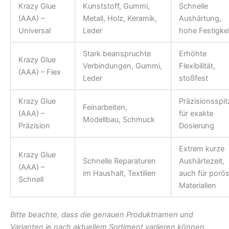
Krazy Glue
Kunststoff, Gummi,
Schnelle
(AAA) –
Metall, Holz, Keramik,
Aushärtung,
Universal
Leder
hohe Festigkei
Stark beanspruchte
Erhöhte
Krazy Glue
Verbindungen, Gummi,
Flexibilität,
(AAA) – Flex
Leder
stoßfest
Krazy Glue
Präzisionsspit
Feinarbeiten,
(AAA) –
für exakte
Modellbau, Schmuck
Präzision
Dosierung
Extrem kurze
Krazy Glue
Schnelle Reparaturen
Aushärtezeit,
(AAA) –
im Haushalt, Textilien
auch für porö
Schnell
Materialien
Bitte beachte, dass die genauen Produktnamen und
Varianten je nach aktuellem Sortiment variieren können.