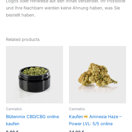
Logos oder Hinweise auf den Inhalt versendet. Ihr Postbote
und Ihre Nachbarn werden keine Ahnung haben, was Sie
bestellt haben.
Related products
Cannabis
Cannabis
Blütenmix CBD/CBG online
Kaufen
Amnesia Haze –
kaufen
Power LVL: 5/5 online
8,99
€
34,99
€