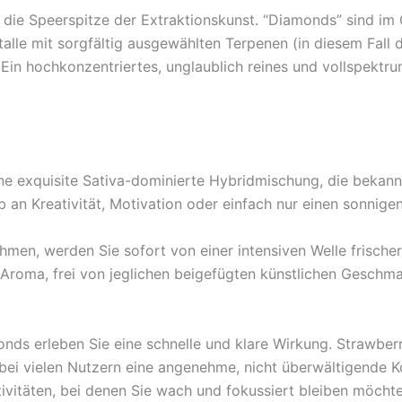
die Speerspitze der Extraktionskunst. “Diamonds” sind im G
talle mit sorgfältig ausgewählten Terpenen (in diesem Fal
Ein hochkonzentriertes, unglaublich reines und vollspektr
e exquisite Sativa-dominierte Hybridmischung, die bekannt 
n Kreativität, Motivation oder einfach nur einen sonnigen 
hmen, werden Sie sofort von einer intensiven Welle frisch
 Aroma, frei von jeglichen beigefügten künstlichen Geschm
nds erleben Sie eine schnelle und klare Wirkung. Strawber
d bei vielen Nutzern eine angenehme, nicht überwältigende K
ktivitäten, bei denen Sie wach und fokussiert bleiben möchte