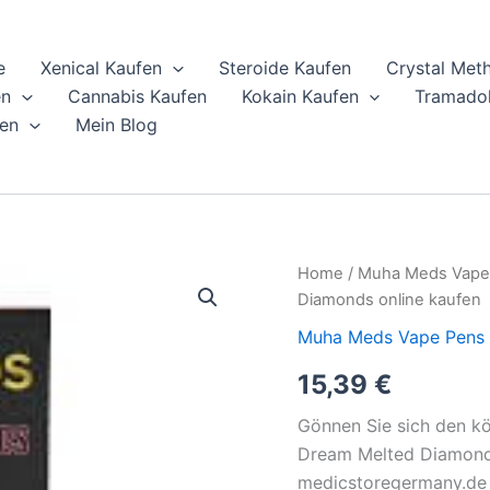
e
Xenical Kaufen
Steroide Kaufen
Crystal Met
en
Cannabis Kaufen
Kokain Kaufen
Tramadol
en
Mein Blog
Muha
Home
/
Muha Meds Vape
Meds
Diamonds online kaufen
Strawberry
Dream
Muha Meds Vape Pens 
Melted
15,39
€
Diamonds
online
kaufen
Gönnen Sie sich den k
quantity
Dream Melted Diamonds
medicstoregermany.de e