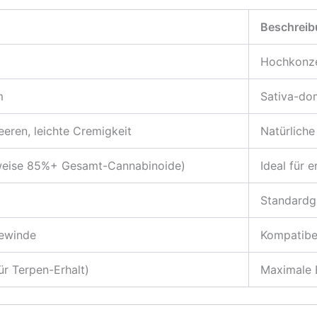
Beschrei
Hochkonzen
m
Sativa-dom
eren, leichte Cremigkeit
Natürlich
weise 85%+ Gesamt-Cannabinoide)
Ideal für 
Standardg
ewinde
Kompatibel
ür Terpen-Erhalt)
Maximale 