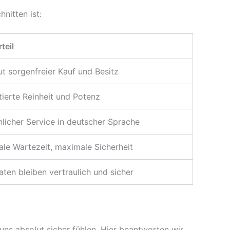
nitten ist:
rteil
t sorgenfreier Kauf und Besitz
ierte Reinheit und Potenz
licher Service in deutscher Sprache
ale Wartezeit, maximale Sicherheit
aten bleiben vertraulich und sicher
ns absolut sicher fühlen. Hier beantworten wir