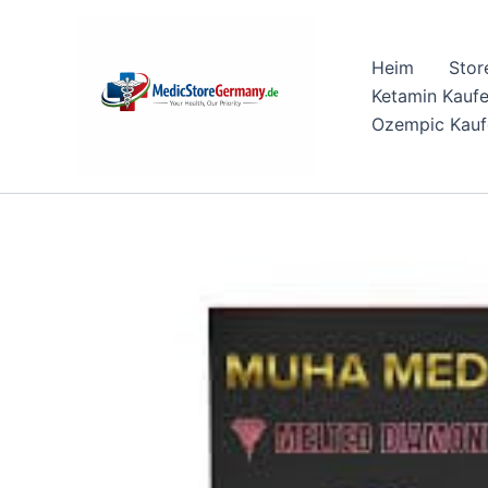
Skip
to
Heim
Stor
content
Ketamin Kauf
Ozempic Kauf