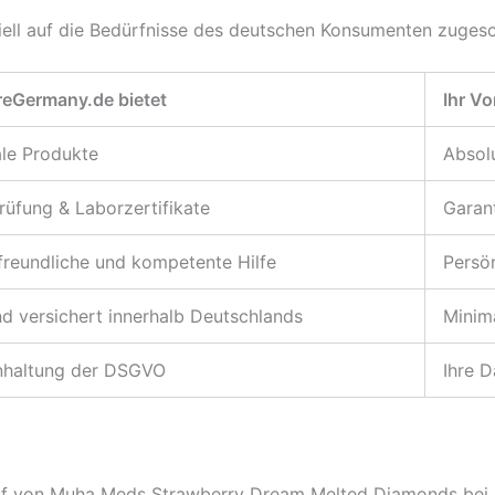
iell auf die Bedürfnisse des deutschen Konsumenten zugesch
reGermany.de bietet
Ihr Vo
le Produkte
Absolu
üfung & Laborzertifikate
Garant
 freundliche und kompetente Hilfe
Persön
nd versichert innerhalb Deutschlands
Minim
inhaltung der DSGVO
Ihre D
auf von Muha Meds Strawberry Dream Melted Diamonds bei u