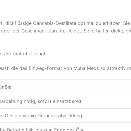
, dickflüssige Cannabis-Destillate optimal zu erhitzen. Sie
nt oder der Geschmack darunter leidet. Sie erhalten dicke, 
es Format überzeugt
sst, die das Einweg-Format von Muha Meds so attraktiv 
ür Sie
narbeitung nötig, sofort einsatzbereit
es Design, wenig Geruchsentwicklung
lte Batterie hält bis zum Ende des Öls