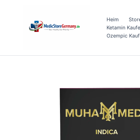
Skip
to
Heim
Stor
content
Ketamin Kauf
Ozempic Kauf