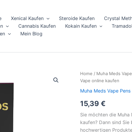
e
Xenical Kaufen
Steroide Kaufen
Crystal Met
en
Cannabis Kaufen
Kokain Kaufen
Tramadol
en
Mein Blog
Muha
Home
/
Muha Meds Vape
Meds
Vape online kaufen
Wedding
Cake
Muha Meds Vape Pens 
Einweg-
15,39
€
Vape
online
kaufen
Sie möchten die Muha 
quantity
kaufen? Dann sind Sie 
hochwertigen Produkte 