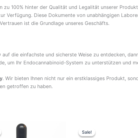
zu 100% hinter der Qualität und Legalität unserer Produkte
zur Verfügung. Diese Dokumente von unabhängigen Laboren s
r Vertrauen ist die Grundlage unseres Geschäfts.
D auf die einfachste und sicherste Weise zu entdecken, dan
ode, um Ihr Endocannabinoid-System zu unterstützen und meh
y
. Wir bieten Ihnen nicht nur ein erstklassiges Produkt, son
en getroffen zu haben.
iginal
Current
Original
Current
ice
price
price
price
Sale!
Sale!
s:
is:
was:
is: