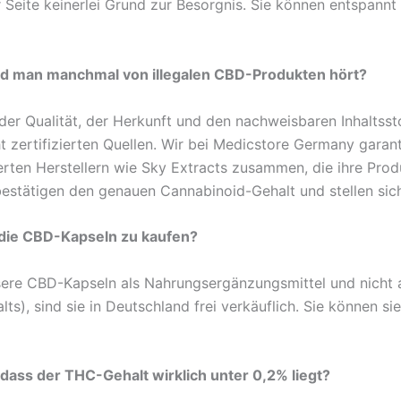
r Seite keinerlei Grund zur Besorgnis. Sie können entspannt 
end man manchmal von illegalen CBD-Produkten hört?
der Qualität, der Herkunft und den nachweisbaren Inhaltssto
rtifizierten Quellen. Wir bei Medicstore Germany garantie
erten Herstellern wie Sky Extracts zusammen, die ihre Pro
 bestätigen den genauen Cannabinoid-Gehalt und stellen sich
m die CBD-Kapseln zu kaufen?
sere CBD-Kapseln als Nahrungsergänzungsmittel und nicht 
), sind sie in Deutschland frei verkäuflich. Sie können si
, dass der THC-Gehalt wirklich unter 0,2% liegt?