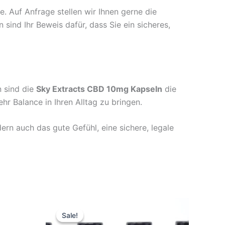
. Auf Anfrage stellen wir Ihnen gerne die
ind Ihr Beweis dafür, dass Sie ein sicheres,
n sind die
Sky Extracts CBD 10mg Kapseln
die
r Balance in Ihren Alltag zu bringen.
dern auch das gute Gefühl, eine sichere, legale
Original
Current
price
price
Sale!
Sale!
was:
is: