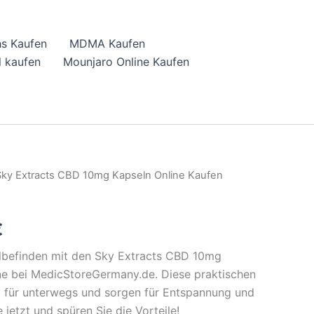
hs Kaufen
MDMA Kaufen
 kaufen
Mounjaro Online Kaufen
Sky Extracts CBD 10mg Kapseln Online Kaufen
l
Current
price
€
is:
hlbefinden mit den Sky Extracts CBD 10mg
.
43,27 €.
line bei MedicStoreGermany.de. Diese praktischen
l für unterwegs und sorgen für Entspannung und
 jetzt und spüren Sie die Vorteile!