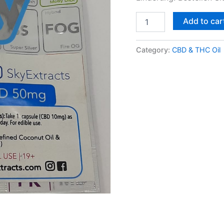
Add to car
Category:
CBD & THC Oil