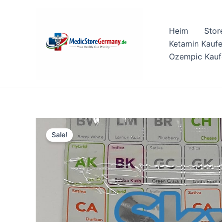
Skip
to
Heim
Stor
content
Ketamin Kauf
Ozempic Kauf
Sale!