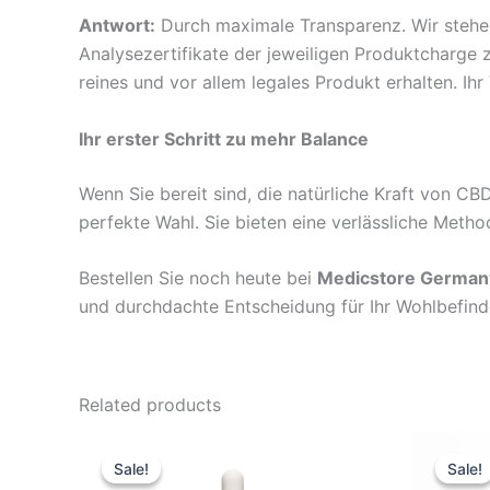
Antwort:
Durch maximale Transparenz. Wir stehen 
Analysezertifikate der jeweiligen Produktcharge 
reines und vor allem legales Produkt erhalten. Ih
Ihr erster Schritt zu mehr Balance
Wenn Sie bereit sind, die natürliche Kraft von CB
perfekte Wahl. Sie bieten eine verlässliche Meth
Bestellen Sie noch heute bei
Medicstore German
und durchdachte Entscheidung für Ihr Wohlbefind
Related products
Original
Current
Or
price
price
pr
Sale!
Sale!
Sale!
Sale!
was:
is:
wa