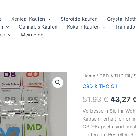
e
Xenical Kaufen
Steroide Kaufen
Crystal Met
en
Cannabis Kaufen
Kokain Kaufen
Tramadol
en
Mein Blog
Sky
Home
/
CBD & THC Oil
/ 
Origina
Extracts
CBD & THC Oil
CBD
price
10mg
51,93
€
43,27
Kapseln
was:
Online
Verbessern Sie Ihr Wo
Kaufen
51,93 €
quantity
Kapseln, erhältlich on
CBD-Kapseln sind idea
Linderung. Bestellen Sie