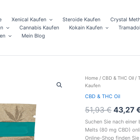
e
Xenical Kaufen
Steroide Kaufen
Crystal Met
en
Cannabis Kaufen
Kokain Kaufen
Tramadol
en
Mein Blog
Twisted
Home
/
CBD & THC Oil
/ 
Origina
Extracts
Kaufen
Cara-
price
Melts
CBD & THC Oil
(80
was:
51,93
€
43,27
mg
CBD)
51,93 €
Online
Suchen Sie nach einer 
Kaufen
Melts (80 mg CBD) onl
quantity
Online-Shop finden Sie