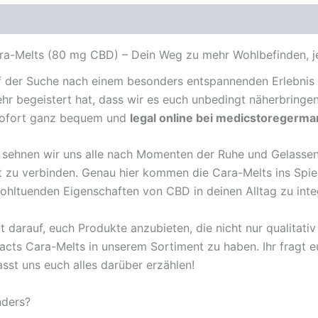
a-Melts (80 mg CBD) – Dein Weg zu mehr Wohlbefinden, jetzt
uf der Suche nach einem besonders entspannenden Erlebnis s
ehr begeistert hat, dass wir es euch unbedingt näherbringe
 sofort ganz bequem und
legal online bei medicstoregerma
st, sehnen wir uns alle nach Momenten der Ruhe und Gelasse
t zu verbinden. Genau hier kommen die Cara-Melts ins Spiel.
ohltuenden Eigenschaften von CBD in deinen Alltag zu inte
darauf, euch Produkte anzubieten, die nicht nur qualitativ
tracts Cara-Melts in unserem Sortiment zu haben. Ihr fragt
asst uns euch alles darüber erzählen!
nders?