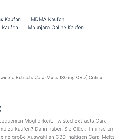
hs Kaufen
MDMA Kaufen
 kaufen
Mounjaro Online Kaufen
Twisted Extracts Cara-Melts (80 mg CBD) Online
l
Current
price
is:
€
.
43,27 €.
bequemen Möglichkeit, Twisted Extracts Cara-
ine zu kaufen? Dann haben Sie Glück! In unserem
 eine große Auswahl an CBD-haltigen Cara-Melts,