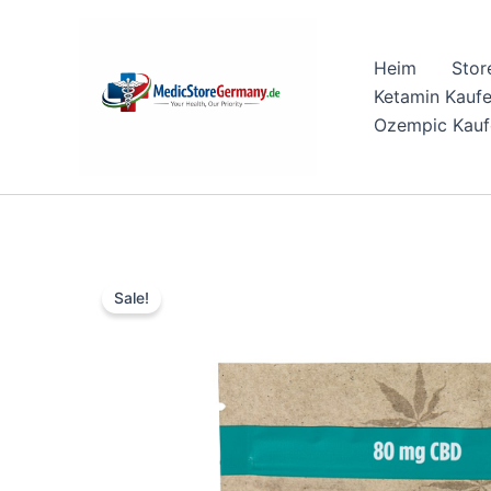
Skip
to
Heim
Stor
content
Ketamin Kauf
Ozempic Kauf
Sale!