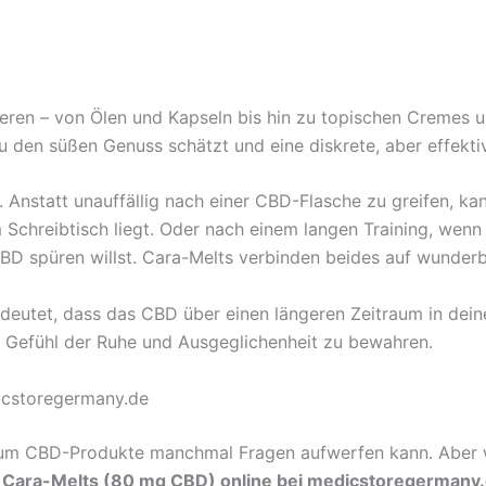
eren – von Ölen und Kapseln bis hin zu topischen Cremes u
du den süßen Genuss schätzt und eine diskrete, aber effekt
ro. Anstatt unauffällig nach einer CBD-Flasche zu greifen, 
 Schreibtisch liegt. Oder nach einem langen Training, wen
BD spüren willst. Cara-Melts verbinden beides auf wunderb
eutet, dass das CBD über einen längeren Zeitraum in deinen
 Gefühl der Ruhe und Ausgeglichenheit zu bewahren.
dicstoregermany.de
nd um CBD-Produkte manchmal Fragen aufwerfen kann. Aber 
 Cara-Melts (80 mg CBD) online bei medicstoregermany.de