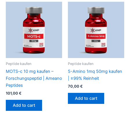
Peptide kaufen
Peptide kaufen
MOTS-c 10 mg kaufen –
5-Amino 1mq 50mg kaufen
Forschungspeptid | Ameano
| ≥99% Reinheit
Peptides
70,00
€
101,00
€
Add to cart
Add to cart