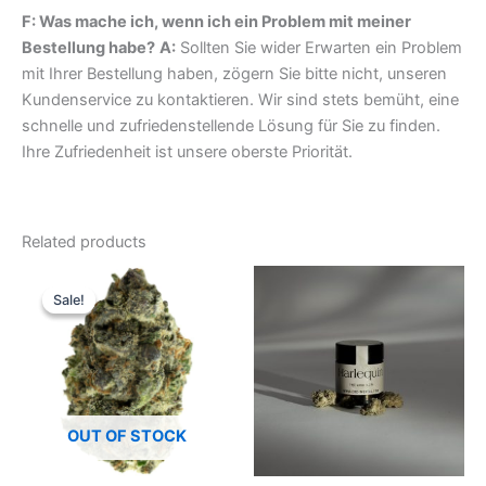
F: Was mache ich, wenn ich ein Problem mit meiner
Bestellung habe?
A:
Sollten Sie wider Erwarten ein Problem
mit Ihrer Bestellung haben, zögern Sie bitte nicht, unseren
Kundenservice zu kontaktieren. Wir sind stets bemüht, eine
schnelle und zufriedenstellende Lösung für Sie zu finden.
Ihre Zufriedenheit ist unsere oberste Priorität.
Related products
Original
Current
price
price
Sale!
Sale!
was:
is:
17,99 €.
13,49 €.
OUT OF STOCK