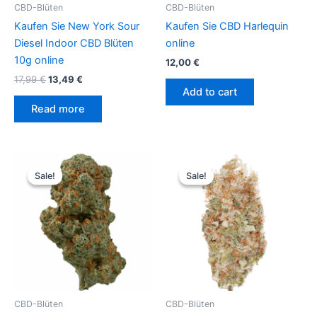
CBD-Blüten
CBD-Blüten
Kaufen Sie New York Sour
Kaufen Sie CBD Harlequin
Diesel Indoor CBD Blüten
online
10g online
12,00
€
17,99
€
13,49
€
Add to cart
Read more
Original
Current
Original
Current
price
price
price
price
Sale!
Sale!
Sale!
Sale!
was:
is:
was:
is:
11,49 €.
8,99 €.
17,99 €.
7,99 €.
CBD-Blüten
CBD-Blüten