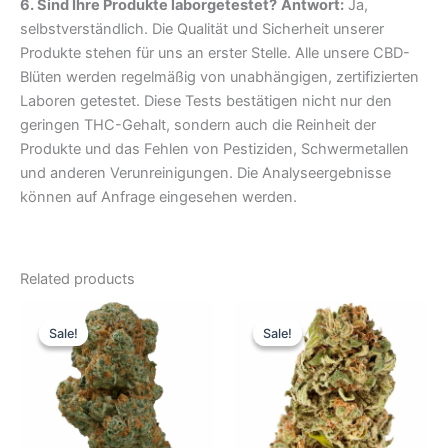
6. Sind Ihre Produkte laborgetestet?
Antwort:
Ja,
selbstverständlich. Die Qualität und Sicherheit unserer
Produkte stehen für uns an erster Stelle. Alle unsere CBD-
Blüten werden regelmäßig von unabhängigen, zertifizierten
Laboren getestet. Diese Tests bestätigen nicht nur den
geringen THC-Gehalt, sondern auch die Reinheit der
Produkte und das Fehlen von Pestiziden, Schwermetallen
und anderen Verunreinigungen. Die Analyseergebnisse
können auf Anfrage eingesehen werden.
Related products
Original
Current
Original
Current
price
price
price
price
Sale!
Sale!
Sale!
Sale!
was:
is:
was:
is:
11,49 €.
8,99 €.
6,10 €.
3,99 €.