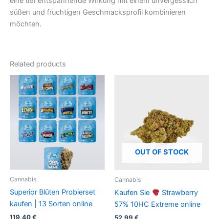
eine tief entspannende Wirkung mit einem unvergesslich
süßen und fruchtigen Geschmacksprofil kombinieren
möchten.
Related products
OUT OF STOCK
Cannabis
Cannabis
Superior Blüten Probierset
Kaufen Sie
Strawberry
kaufen | 13 Sorten online
57% 10HC Extreme online
119,40
€
52,99
€