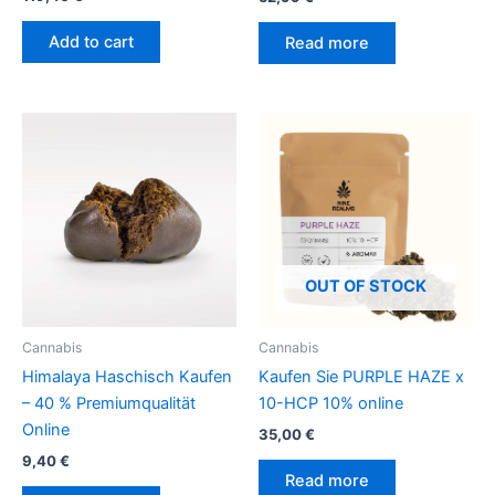
Add to cart
Read more
OUT OF STOCK
Cannabis
Cannabis
Himalaya Haschisch Kaufen
Kaufen Sie PURPLE HAZE x
– 40 % Premiumqualität
10-HCP 10% online
Online
35,00
€
9,40
€
Read more