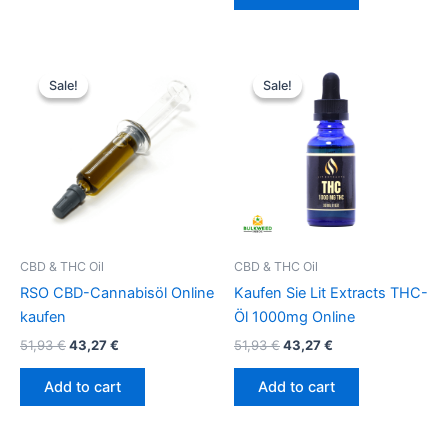
Original
Current
Original
Current
price
price
price
price
Sale!
Sale!
Sale!
Sale!
was:
is:
was:
is:
51,93 €.
43,27 €.
51,93 €.
43,27 €.
CBD & THC Oil
CBD & THC Oil
RSO CBD-Cannabisöl Online
Kaufen Sie Lit Extracts THC-
kaufen
Öl 1000mg Online
51,93
€
43,27
€
51,93
€
43,27
€
Add to cart
Add to cart