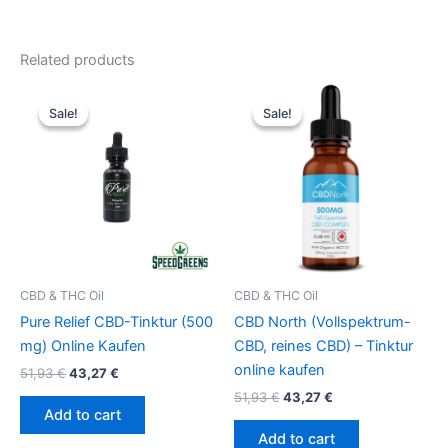
Related products
Original
Current
Original
Current
price
price
price
price
Sale!
Sale!
Sale!
Sale!
was:
is:
was:
is:
51,93 €.
43,27 €.
51,93 €.
43,27 €.
CBD & THC Oil
CBD & THC Oil
Pure Relief CBD-Tinktur (500
CBD North (Vollspektrum-
mg) Online Kaufen
CBD, reines CBD) – Tinktur
online kaufen
51,93
€
43,27
€
51,93
€
43,27
€
Add to cart
Add to cart