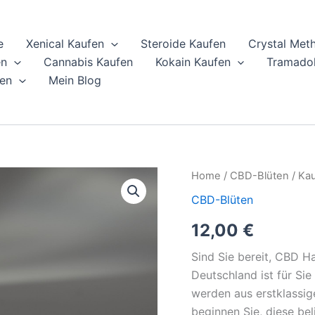
e
Xenical Kaufen
Steroide Kaufen
Crystal Met
en
Cannabis Kaufen
Kokain Kaufen
Tramadol
en
Mein Blog
Kaufen
Home
/
CBD-Blüten
/ Kau
Sie
CBD-Blüten
CBD
Harlequin
12,00
€
online
quantity
Sind Sie bereit, CBD H
Deutschland ist für S
werden aus erstklassige
beginnen Sie, diese beli