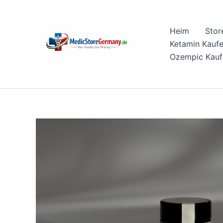
Skip
to
Heim
Stor
content
Ketamin Kauf
Ozempic Kauf