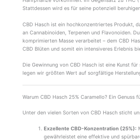
Hanfpflanze vorkommen. Im Gegensatz zu THC (Te
Stattdessen wird es für seine potenziell beruhi
CBD Hasch ist ein hochkonzentriertes Produkt, d
an Cannabinoiden, Terpenen und Flavonoiden. Du
komprimierten Masse verarbeitet – dem CBD Hasch
CBD Blüten und somit ein intensiveres Erlebnis bi
Die Gewinnung von CBD Hasch ist eine Kunst für s
legen wir größten Wert auf sorgfältige Herstellu
Warum CBD Hasch 25% Caramello? Ein Genuss für
Unter den vielen Sorten von CBD Hasch sticht u
Exzellente CBD-Konzentration (25%):
M
gewährleistet eine effektive und spürbar