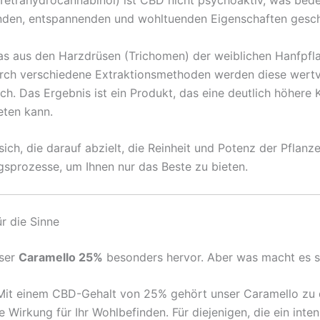
trahydrocannabinol) ist CBD nicht psychoaktiv, was bedeu
genden, entspannenden und wohltuenden Eigenschaften gesch
as aus den Harzdrüsen (Trichomen) der weiblichen Hanfpfl
rch verschiedene Extraktionsmethoden werden diese wertvo
. Das Ergebnis ist ein Produkt, das eine deutlich höhere 
eten kann.
ich, die darauf abzielt, die Reinheit und Potenz der Pfla
ngsprozesse, um Ihnen nur das Beste zu bieten.
 die Sinne
nser
Caramello 25%
besonders hervor. Aber was macht es s
it einem CBD-Gehalt von 25% gehört unser Caramello zu 
e Wirkung für Ihr Wohlbefinden. Für diejenigen, die ein inte