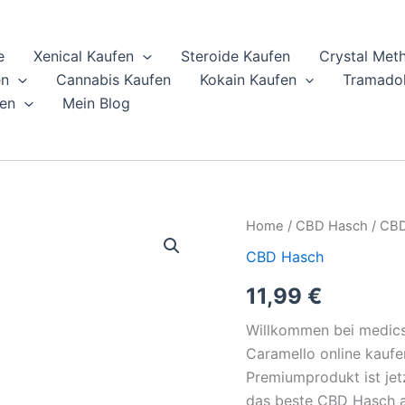
e
Xenical Kaufen
Steroide Kaufen
Crystal Met
en
Cannabis Kaufen
Kokain Kaufen
Tramadol
en
Mein Blog
CBD
Home
/
CBD Hasch
/ CBD
Hasch
CBD Hasch
25%
Caramello
11,99
€
online
kaufen
Willkommen bei medic
quantity
Caramello online kaufen
Premiumprodukt ist jetz
das beste CBD Hasch a