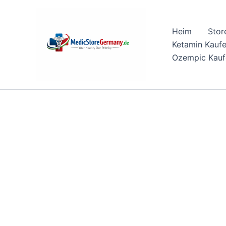
Skip
to
Heim
Stor
content
Ketamin Kauf
Ozempic Kauf