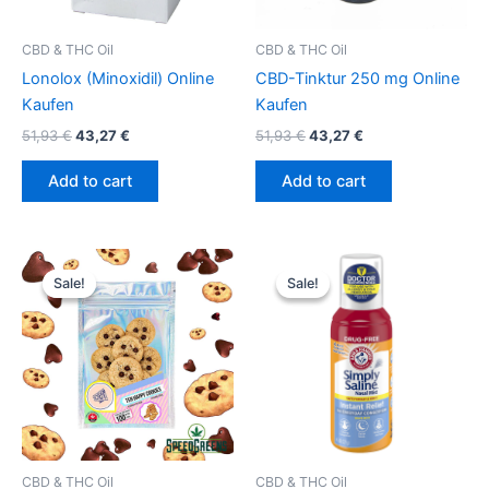
CBD & THC Oil
CBD & THC Oil
Lonolox (Minoxidil) Online
CBD-Tinktur 250 mg Online
Kaufen
Kaufen
51,93
€
43,27
€
51,93
€
43,27
€
Add to cart
Add to cart
Original
Current
Original
Current
price
price
price
price
Sale!
Sale!
Sale!
Sale!
was:
is:
was:
is:
51,93 €.
43,27 €.
51,93 €.
43,27 €.
CBD & THC Oil
CBD & THC Oil