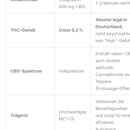
1-2 Monate reicht
600 mg CBD)
Absolut legal in
Deutschland
,
THC-Gehalt
Unter 0,2 %
nicht psychoaktiv
kein “High”-Gefüh
Enthält neben C
auch andere
wertvolle
CBD-Spektrum
Vollspektrum
Cannabinoide un
Terpene
(Entourage-Effekt
Verbessert die
Bioverfügbarkeit
Hochwertiges
Trägeröl
und sorgt für ein
MCT-Öl
effiziente
Aufnahme.