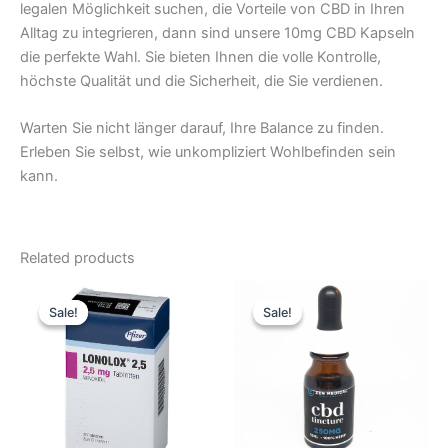
legalen Möglichkeit suchen, die Vorteile von CBD in Ihren
Alltag zu integrieren, dann sind unsere 10mg CBD Kapseln
die perfekte Wahl. Sie bieten Ihnen die volle Kontrolle,
höchste Qualität und die Sicherheit, die Sie verdienen.
Warten Sie nicht länger darauf, Ihre Balance zu finden.
Erleben Sie selbst, wie unkompliziert Wohlbefinden sein
kann.
Related products
Original
Current
Original
Current
price
price
price
price
Sale!
Sale!
Sale!
Sale!
was:
is:
was:
is:
51,93 €.
43,27 €.
51,93 €.
43,27 €.