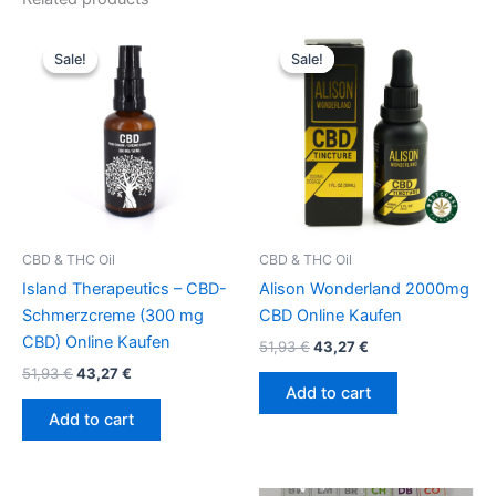
Original
Current
Original
Current
price
price
price
price
Sale!
Sale!
Sale!
Sale!
was:
is:
was:
is:
51,93 €.
43,27 €.
51,93 €.
43,27 €.
CBD & THC Oil
CBD & THC Oil
Island Therapeutics – CBD-
Alison Wonderland 2000mg
Schmerzcreme (300 mg
CBD Online Kaufen
CBD) Online Kaufen
51,93
€
43,27
€
51,93
€
43,27
€
Add to cart
Add to cart