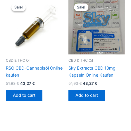
Original
Current
Original
Current
price
price
price
price
Sale!
Sale!
Sale!
Sale!
was:
is:
was:
is:
51,93 €.
43,27 €.
51,93 €.
43,27 €.
CBD & THC Oil
CBD & THC Oil
RSO CBD-Cannabisöl Online
Sky Extracts CBD 10mg
kaufen
Kapseln Online Kaufen
51,93
€
43,27
€
51,93
€
43,27
€
Add to cart
Add to cart