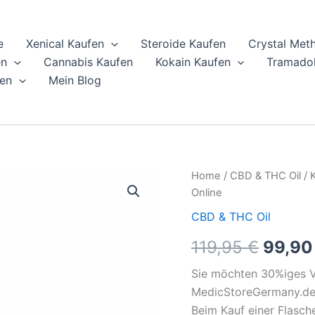
e
Xenical Kaufen
Steroide Kaufen
Crystal Met
en
Cannabis Kaufen
Kokain Kaufen
Tramadol
en
Mein Blog
Kaufen
Home
/
CBD & THC Oil
/ 
Origin
Sie
Online
CBD
price
Öl
CBD & THC Oil
30%
was:
119,95
€
99,9
Vollspektrum
-
119,95
1+1
Sie möchten 30%iges V
Gratis
MedicStoreGermany.de 
Online
Beim Kauf einer Flasch
quantity