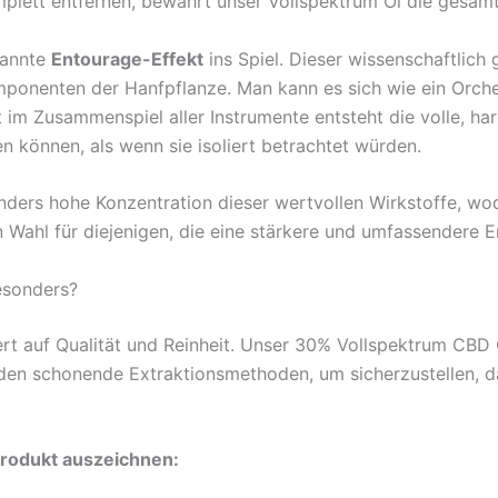
plett entfernen, bewahrt unser Vollspektrum Öl die gesam
nannte
Entourage-Effekt
ins Spiel. Dieser wissenschaftlich
nenten der Hanfpflanze. Man kann es sich wie ein Orchest
rst im Zusammenspiel aller Instrumente entsteht die volle, 
n können, als wenn sie isoliert betrachtet würden.
ders hohe Konzentration dieser wertvollen Wirkstoffe, wodu
n Wahl für diejenigen, die eine stärkere und umfassendere 
esonders?
rt auf Qualität und Reinheit. Unser 30% Vollspektrum CBD Ö
 schonende Extraktionsmethoden, um sicherzustellen, dass
Produkt auszeichnen: