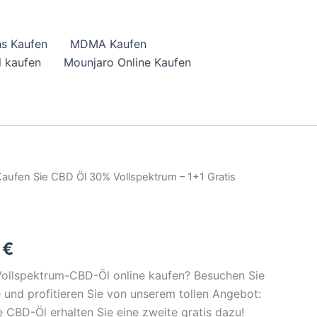
hs Kaufen
MDMA Kaufen
 kaufen
Mounjaro Online Kaufen
Kaufen Sie CBD Öl 30% Vollspektrum – 1+1 Gratis
al
Current
price
is:
0
€
 €.
99,90 €.
ollspektrum-CBD-Öl online kaufen? Besuchen Sie
und profitieren Sie von unserem tollen Angebot:
e CBD-Öl erhalten Sie eine zweite gratis dazu!