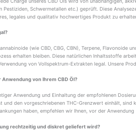
 Jede Charge unseres CBD Öls wird von unabhängigen, akkre
von Pestiziden, Schwermetallen etc.) geprüft. Diese Analysez
res, legales und qualitativ hochwertiges Produkt zu erhalte
gal?
 Cannabinoide (wie CBD, CBG, CBN), Terpene, Flavonoide un
ozess erhalten bleiben. Diese natürlichen Inhaltsstoffe arb
 Verwendung von Vollspektrum-Extrakten legal. Unsere Prod
er Anwendung von Ihrem CBD Öl?
ichtiger Anwendung und Einhaltung der empfohlenen Dosieru
st und den vorgeschriebenen THC-Grenzwert einhält, sind 
krankungen haben, empfehlen wir Ihnen, vor der Anwendung I
ung rechtzeitig und diskret geliefert wird?