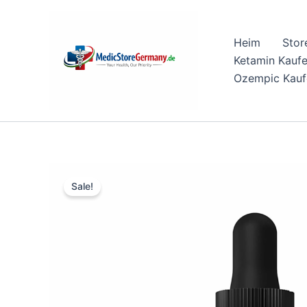
Skip
to
Heim
Stor
content
Ketamin Kauf
Ozempic Kauf
Sale!