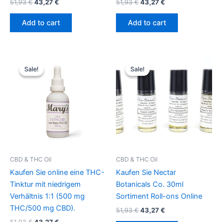
51,93
€
43,27
€
51,93
€
43,27
€
Add to cart
Add to cart
Original
Current
Original
Current
price
price
price
price
Sale!
Sale!
Sale!
Sale!
was:
is:
was:
is:
51,93 €.
43,27 €.
51,93 €.
43,27 €.
CBD & THC Oil
CBD & THC Oil
Kaufen Sie online eine THC-
Kaufen Sie Nectar
Tinktur mit niedrigem
Botanicals Co. 30ml
Verhältnis 1:1 (500 mg
Sortiment Roll-ons Online
THC/500 mg CBD).
51,93
€
43,27
€
51,93
€
43,27
€