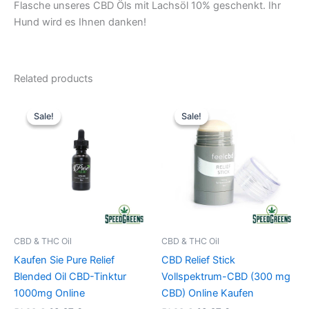
Flasche unseres CBD Öls mit Lachsöl 10% geschenkt. Ihr
Hund wird es Ihnen danken!
Related products
Original
Current
Original
Current
price
price
price
price
Sale!
Sale!
Sale!
Sale!
was:
is:
was:
is:
51,93 €.
43,27 €.
51,93 €.
43,27 €.
CBD & THC Oil
CBD & THC Oil
Kaufen Sie Pure Relief
CBD Relief Stick
Blended Oil CBD-Tinktur
Vollspektrum-CBD (300 mg
1000mg Online
CBD) Online Kaufen