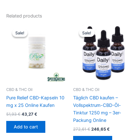
Related products
Original
Current
Original
Current
price
price
price
price
Sale!
Sale!
Sale!
Sale!
was:
is:
was:
is:
51,93 €.
43,27 €.
272,61 €.
246,65 €.
CBD & THC Oil
CBD & THC Oil
Pure Relief CBD-Kapseln 10
Täglich CBD kaufen –
mg x 25 Online Kaufen
Vollspektrum-CBD-Öl-
Tinktur 1250 mg – 3er-
51,93
€
43,27
€
Packung Online
Add to cart
272,61
€
246,65
€