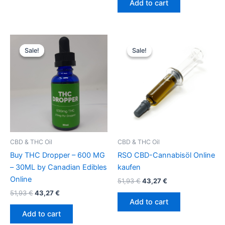
Add to cart
Original
Current
Original
Current
price
price
price
price
Sale!
Sale!
Sale!
Sale!
was:
is:
was:
is:
51,93 €.
43,27 €.
51,93 €.
43,27 €.
CBD & THC Oil
CBD & THC Oil
Buy THC Dropper – 600 MG
RSO CBD-Cannabisöl Online
– 30ML by Canadian Edibles
kaufen
Online
51,93
€
43,27
€
51,93
€
43,27
€
Add to cart
Add to cart