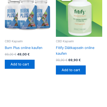
was:
is:
was:
is:
69,00 €.
49,00 €.
99,90 €.
69,90 €.
CBD Kapseln
CBD Kapseln
Burn Plus online kaufen
Fitify Diätkapseln online
kaufen
69,00
€
49,00
€
99,90
€
69,90
€
Add to cart
Add to cart