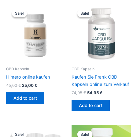
Original
Current
Original
Current
price
price
price
price
Sale!
Sale!
Sale!
Sale!
was:
is:
was:
is:
45,00 €.
25,00 €.
74,95 €.
54,95 €.
CBD Kapseln
CBD Kapseln
Himero online kaufen
Kaufen Sie Frank CBD
Kapseln online zum Verkauf
45,00
€
25,00
€
74,95
€
54,95
€
Add to cart
Add to cart
Original
Current
Original
Current
price
price
price
price
Sale!
Sale!
Sale!
Sale!